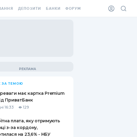
ВАННЯ
ДЕПОЗИТИ
БАНКИ
ФОРУМ
ІЛКА
ВСІ ДЕПОЗИТИ
ВСІ БАНКИ
АННЯ ЖИТЛА ВІД
ДЕПОЗИТИ В USD
ВІДГУКИ ПРО БАНКИ
 ШАХЕДІВ
ДЕПОЗИТИ В EUR
МІКРОФІНАНСОВІ
ХОВКА ЗА КОРДОН
ОРГАНІЗАЦІЇ
БОНУС ДО ДЕПОЗИТІВ
ВІДГУКИ ПРО МФО
УМОВИ АКЦІЇ
КАРТА
 ЗА ТЕМОЮ
ПИТАННЯ ТА ВІДПОВІДІ
ННА ВІНЬЄТКА
ереваги має картка Premium
ДЕПОЗИТНИЙ КАЛЬКУЛЯТОР
від ПриватБанк
 СПІВРОБІТНИКІВ
ні 16:33
129
ПУТІВНИКИ ПО
SSISTANCE
ЗАОЩАДЖЕННЯМ
ітна плата, яку отримують
нці з-за кордону,
АННЯ ВІД
тилася на 23,6% - НБУ
Х ВИПАДКІВ