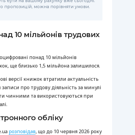
ть бути на вашому рахунку вже сьогодні.
то пропозицій, можна порівняти умови.
ад 10 мільйонів трудових
 оцифровані понад 10 мільйонів
ок, ще близько 1,5 мільйона залишилося.
ові версії книжок втратили актуальність
м записи про трудову діяльність за минулі
ти чинними та використовуються при
лі.
ктронного обліку
e.ua
розповідав
, що до 10 червня 2026 року