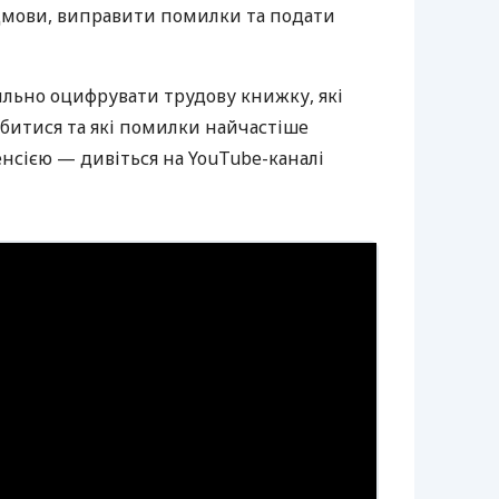
дмови, виправити помилки та подати
ильно оцифрувати трудову книжку, які
итися та які помилки найчастіше
нсією — дивіться на YouTube-каналі