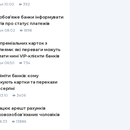
ні 10:00
392
КИ ПО
ВАННЮ
обов’яже банки інформувати
тів про статус платежів
ХОВІ ПОЛІСИ
ні 08:02
1898
І КОМПАНІЇ
 преміальних карток з
леями: які переваги можуть
 ПРО СТРАХОВІ
Ї
ати нині VIP-клієнти банків
ні 06:50
734
А І ОПЛАТА
ліміти банків: кому
И
кують картки та перекази
 серпні
13:10
3406
ацює арешт рахунків
ковозобов’язаних чоловіків
6:33
13886