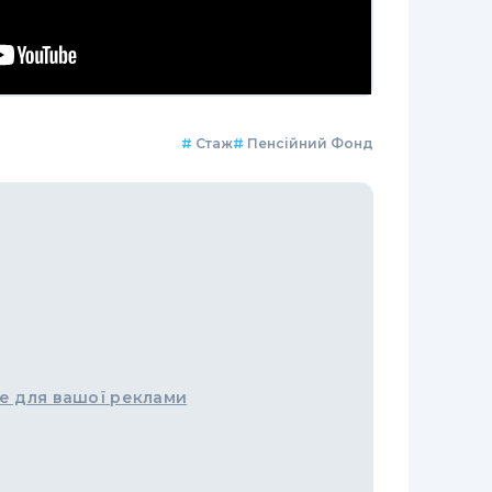
#
Стаж
#
Пенсійний Фонд
е для вашої реклами