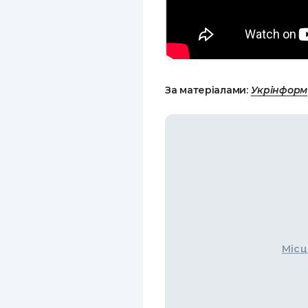
За матеріалами:
Укрінформ
Місц