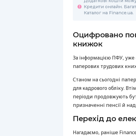
Додаткові кошти можу
Кредити онлайн. Бага
Каталог на Finance.ua.
Оцифровано пон
книжок
За інформацією ПФУ, уже
паперових трудових книж
Станом на сьогодні папер
для кадрового обліку. Вті
періоди продовжують бу
призначенні пенсії й нада
Перехід до еле
Нагадаємо, раніше Financ