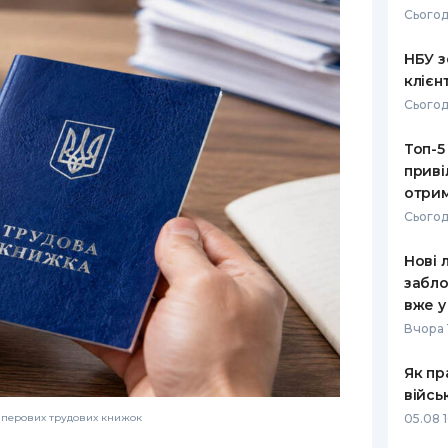
Сьогод
РЕЙТИНГ ДЕБЕТОВИХ
ПУТІВНИ
КАРТОК
СТРАХУ
НБУ з
клієн
ЩОМІСЯЧНИЙ ОГЛЯД
ВСІ СТРА
Сьогод
КЕШБЕКУ
СТРАХОВ
Топ-5
ПУТІВНИКИ ПО
приві
БАНКІВСЬКИХ КАРТКАХ
ВІДГУКИ
КОМПАНІ
отрим
Сьогод
ДОСТАВК
Нові 
КОНТАКТ
забло
вже у
Вчора 
Як пр
війсь
05.08 1
аперових трудових книжок