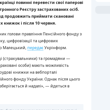
українці повинні перевести свої паперові
тронного Реєстру застрахованих осіб.
нд продовжить приймати скановані
х книжок і після 10 червня.
ник голови правління Пенсійного фонду з
ку, цифровізації та цифрових
р Малецький,
передає
Укрінформ.
і (страхувальники) та громадяни —
траховані особи) мають можливість
рудові книжки на вебпорталі
йного фонду України. Однак після цього
зберігається й надалі», — йдеться в