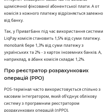
щомісячної фіксованої абонентської плати. А от
комісія з кожного платежу відрізняється залежно
від банку.
Так, у ПриватБанк під час використання системи
LiqPay комісія становить 1,5% від суми платежу.
monobank бере 1,3% від суми платежу з
українських та 2% - з карток іноземних банків. А,
наприклад, в àбанк комісія складає 1,2%.
Про реєстратор розрахункових
операцій (РРО)
POS-термінал часто використовується спільно з
касовим інтегратором, який об’єднує облікову
систему з програмним реєстратором
розрахункових операцій (пРРО).