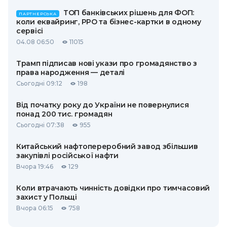
ТОП банківських рішень для ФОП:
ПАРТНЕРСЬКА
коли еквайринг, РРО та бізнес-картки в одному
сервісі
04.08 06:50
11015
Трамп підписав нові укази про громадянство з
права народження — деталі
Сьогодні 09:12
198
Від початку року до України не повернулися
понад 200 тис. громадян
Сьогодні 07:38
955
Китайський нафтопереробний завод збільшив
закупівлі російської нафти
Вчора 19:46
129
Коли втрачають чинність довідки про тимчасовий
захист у Польщі
Вчора 06:15
758