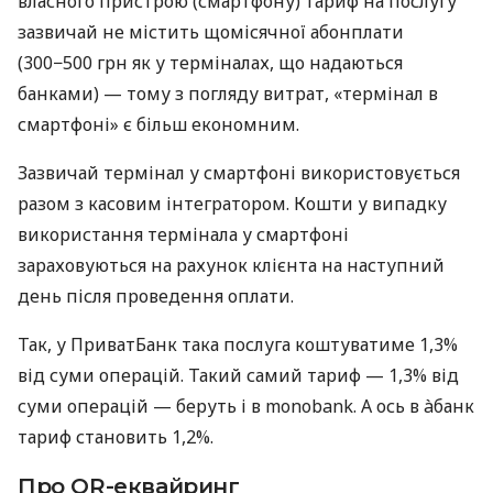
власного пристрою (смартфону) тариф на послугу
зазвичай не містить щомісячної абонплати
(300−500 грн як у терміналах, що надаються
банками) — тому з погляду витрат, «термінал в
смартфоні» є більш економним.
Зазвичай термінал у смартфоні використовується
разом з касовим інтегратором. Кошти у випадку
використання термінала у смартфоні
зараховуються на рахунок клієнта на наступний
день після проведення оплати.
Так, у ПриватБанк така послуга коштуватиме 1,3%
від суми операцій. Такий самий тариф — 1,3% від
суми операцій — беруть і в monobank. А ось в àбанк
тариф становить 1,2%.
Про QR-еквайринг