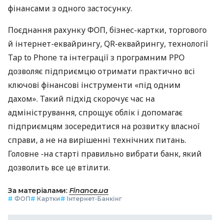
фінансами з одного застосунку.
Поєднання рахунку ФОП, бізнес-картки, торгового
й інтернет-еквайрингу, QR-еквайрингу, технології
Tap to Phone та інтеграції з програмним РРО
дозволяє підприємцю отримати практично всі
ключові фінансові інструменти «під одним
дахом». Такий підхід скорочує час на
адміністрування, спрощує облік і допомагає
підприємцям зосередитися на розвитку власної
справи, а не на вирішенні технічних питань.
Головне -на старті правильно вибрати банк, який
дозволить все це втілити.
За матеріалами:
Finance.ua
#
ФОП
#
Картки
#
Інтернет-Банкінг