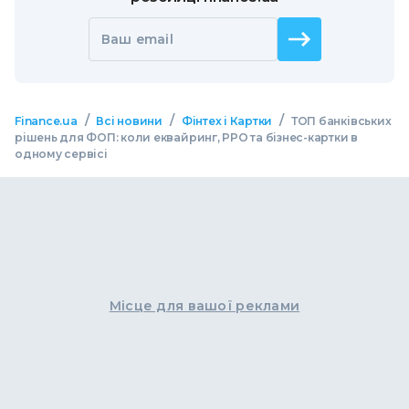
Ваш email
/
/
/
Finance.ua
Всі новини
Фінтех і Картки
ТОП банківських
рішень для ФОП: коли еквайринг, РРО та бізнес-картки в
одному сервісі
Місце для вашої реклами