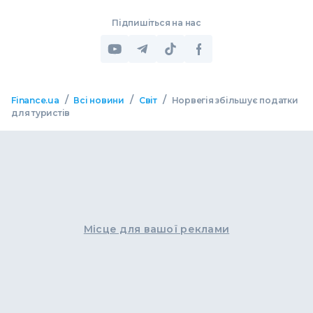
Підпишіться на нас
/
/
/
Finance.ua
Всі новини
Світ
Норвегія збільшує податки
для туристів
Місце для вашої реклами