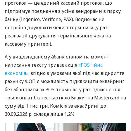
протокол — це єдиний касовий протокол, що
підтримує поєднання з усіма вендорами в парку
банку (Ingenico, Verifone, PAX). Водночас не
потрібно друкувати чеки з термінала (у разі
реалізації друкування термінального чека на
касовому принтері).
А у вищезгаданому àбанк станом на момент
написання тексту триває акція
«POSтійна
економія»
, згідно з умовами якої під час відкриття
рахунку ФОП є можливість підключити еквайринг
без абонплати за POS-термінал у разі здійснення
трьох оплат бізнес-карткою Блакитна Mastercard на
суму від 1 тис. грн. Комісія за еквайринг до
30.09.2026 р. складе лише 1,2%.