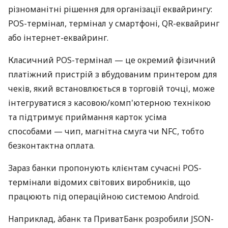
різноманітні рішення для організації еквайрингу:
POS-термінал, термінал у смартфоні, QR-еквайринг
або інтернет-еквайринг.
Класичний POS-термінал — це окремий фізичний
платіжний пристрій з вбудованим принтером для
чеків, який встановлюється в торговій точці, може
інтегруватися з касовою/комп'ютерною технікою
та підтримує приймання карток усіма
способами — чип, магнітна смуга чи NFC, тобто
безконтактна оплата.
Зараз банки пропонують клієнтам сучасні POS-
термінали відомих світових виробників, що
працюють під операційною системою Android.
Наприклад, àбанк та ПриватБанк розробили JSON-