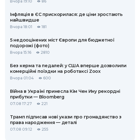
Вчора 19:10
86
Інфляція в ЄС прискорилася: де ціни зростають
найшвидше
Вчора 18:01
181
5 недооцінених міст Європи для бюджетної
подорожі (фото)
Вчора 15:16
2810
Без керма та педалей: у США вперше дозволили
комерційні поїздки на роботаксі Zoox
Вчора 01:04
600
Війна в Україні принесла Кім Чен Ину рекордні
прибутки — Bloomberg
07.08 17:27
221
Трамп підписав нові укази про громадянство з
права народження — деталі
07.08 09:12
255