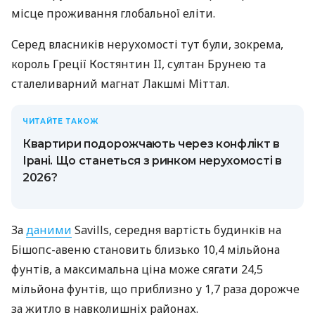
місце проживання глобальної еліти.
Серед власників нерухомості тут були, зокрема,
король Греції Костянтин II, султан Брунею та
сталеливарний магнат Лакшмі Міттал.
ЧИТАЙТЕ ТАКОЖ
Квартири подорожчають через конфлікт в
Ірані. Що станеться з ринком нерухомості в
2026?
За
даними
Savills, середня вартість будинків на
Бішопс-авеню становить близько 10,4 мільйона
фунтів, а максимальна ціна може сягати 24,5
мільйона фунтів, що приблизно у 1,7 раза дорожче
за житло в навколишніх районах.