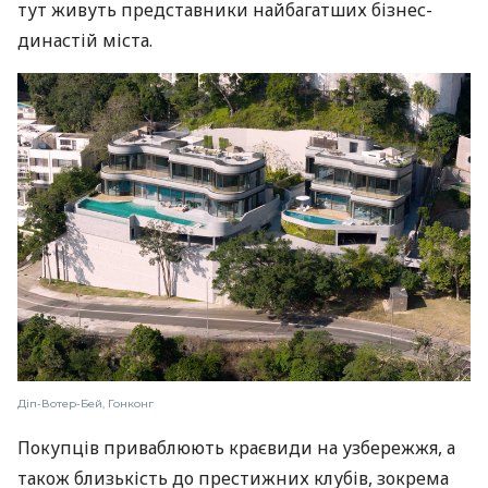
тут живуть представники найбагатших бізнес-
династій міста.
Діп-Вотер-Бей, Гонконг
Покупців приваблюють краєвиди на узбережжя, а
також близькість до престижних клубів, зокрема