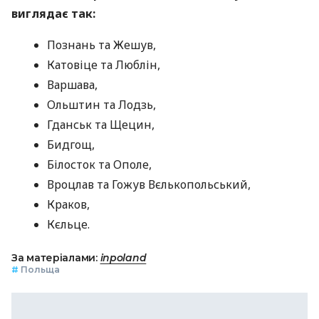
виглядає так:
Познань та Жешув,
Катовіце та Люблін,
Варшава,
Ольштин та Лодзь,
Гданськ та Щецин,
Бидгощ,
Білосток та Ополе,
Вроцлав та Гожув Вєлькопольський,
Краков,
Кєльце.
За матеріалами:
inpoland
#
Польща