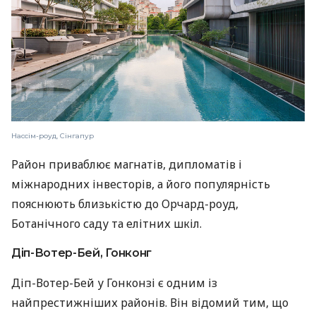
Нассім-роуд, Сінгапур
Район приваблює магнатів, дипломатів і
міжнародних інвесторів, а його популярність
пояснюють близькістю до Орчард-роуд,
Ботанічного саду та елітних шкіл.
Діп-Вотер-Бей, Гонконг
Діп-Вотер-Бей у Гонконзі є одним із
найпрестижніших районів. Він відомий тим, що