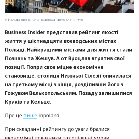
У Польщі визначили найкращі міста для життя
Business Insider представив рейтинг якості
життя у шістнадцяти воєводських містах
Польщі. Найкращими містами для життя стали
Познань та Жешув. А от Вроцлав втратив свої
позиції. Попри своє міцне економічне
становище, столиця Нижньої Сілезії опинилася
на третьому місці з кінця, розділивши його з
Гожувом Вєлькопольським. Позаду залишилися
Краків та Кельце.
Про це
пише
inpoland.
При складанні рейтингу до уваги бралися
економічні показники та соціальні умови.