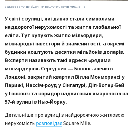
5 адрес світу, де будинки коштують сотні мільйонів
У світі є вулиці, які давно стали символами
наддорогої нерухомості та життя глобальної
еліти. Тут купують житло мільярдери,
міжнародні інвестори й знаменитості, а окремі
будинки коштують десятки мільйонів доларів.
Експерти називають такі адреси «рядами
мільярдерів». Серед них — Бішопс-авеню в
Лондоні, закритий квартал Вілла Монморансі у
Парижі, Нассім-роуд у Сінгапурі, Діп-Вотер-Бей
у Гонконзі та коридор надвисоких хмарочосів на
57-й вулиці в Нью-Йорку.
Детальніше про вулиці з найдорожчою житловою
нерухомість
розповідає
Square Mile.