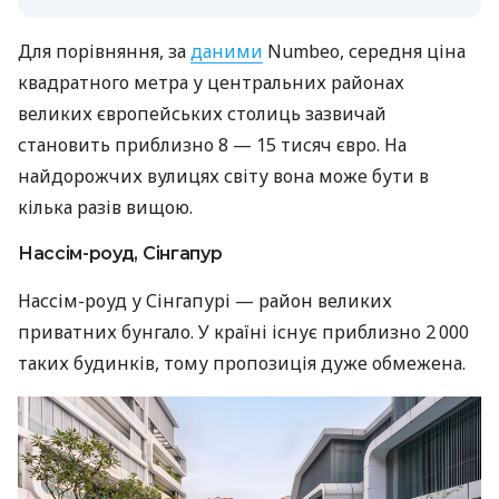
Для порівняння, за
даними
Numbeo, середня ціна
квадратного метра у центральних районах
великих європейських столиць зазвичай
становить приблизно 8 — 15 тисяч євро. На
найдорожчих вулицях світу вона може бути в
кілька разів вищою.
Нассім-роуд, Сінгапур
Нассім-роуд у Сінгапурі — район великих
приватних бунгало. У країні існує приблизно 2 000
таких будинків, тому пропозиція дуже обмежена.