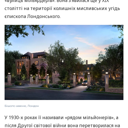
«вулиць мільярдерів». Вона з’явилася ще у XIX
столітті на території колишніх мисливських угідь
єпископа Лондонського.
Бішопс-авеню, Лондон
У 1930-х роках її називали «рядом мільйонерів», а
після Другої світової війни вона перетворилася на