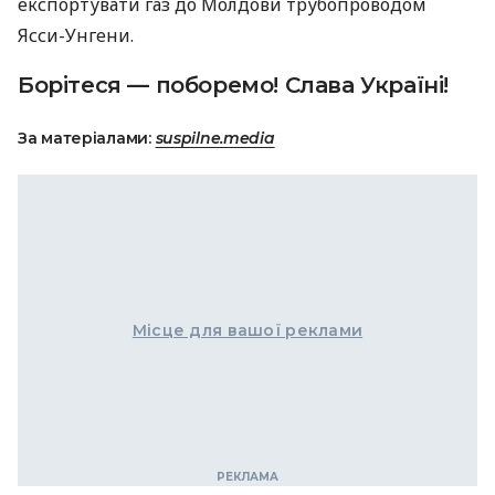
експортувати газ до Молдови трубопроводом
Ясси-Унгени.
Борітеся — поборемо! Слава Україні!
За матеріалами:
suspilne.media
Місце для вашої реклами