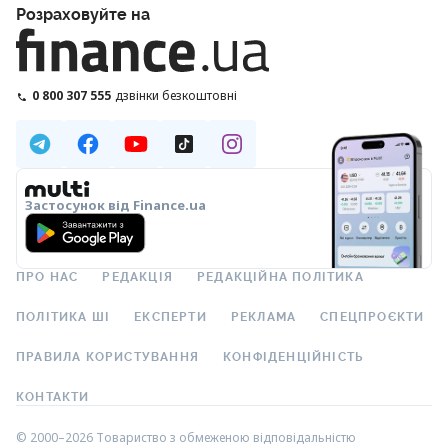
Розраховуйте на
0 800 307 555
дзвінки безкоштовні
Застосунок від Finance.ua
ПРО НАС
РЕДАКЦІЯ
РЕДАКЦІЙНА ПОЛІТИКА
ПОЛІТИКА ШІ
ЕКСПЕРТИ
РЕКЛАМА
СПЕЦПРОЄКТИ
ПРАВИЛА КОРИСТУВАННЯ
КОНФІДЕНЦІЙНІСТЬ
КОНТАКТИ
© 2000–2026 Товариство з обмеженою відповідальністю