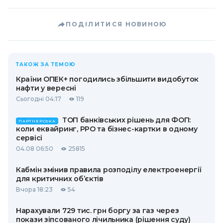
ПОДІЛИТИСЯ НОВИНОЮ
ТАКОЖ ЗА ТЕМОЮ
Країни ОПЕК+ погодились збільшити видобуток
нафти у вересні
Сьогодні 04:17
119
ТОП банківських рішень для ФОП:
ПАРТНЕРСЬКА
коли еквайринг, РРО та бізнес-картки в одному
сервісі
04.08 06:50
25824
Кабмін змінив правила розподілу електроенергії
для критичних об’єктів
Вчора 18:23
54
Нарахували 729 тис. грн боргу за газ через
покази зіпсованого лічильника (рішення суду)