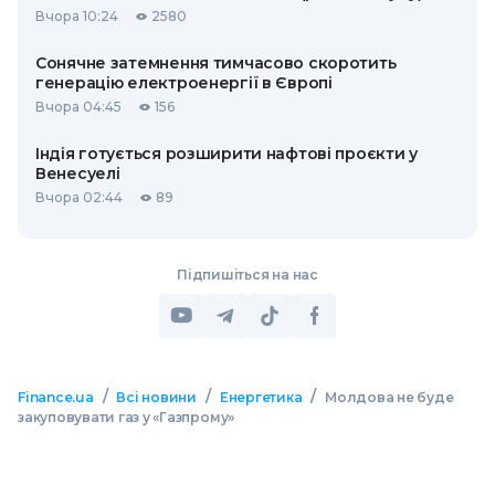
Вчора 10:24
2580
Сонячне затемнення тимчасово скоротить
генерацію електроенергії в Європі
Вчора 04:45
156
Індія готується розширити нафтові проєкти у
Венесуелі
Вчора 02:44
89
Підпишіться на нас
/
/
/
Finance.ua
Всі новини
Енергетика
Молдова не буде
закуповувати газ у «Газпрому»