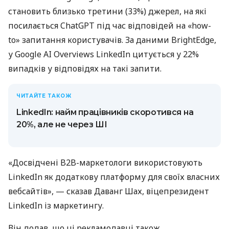
становить близько третини (33%) джерел, на які
посилається ChatGPT під час відповідей на «how-
to» запитання користувачів. За даними BrightEdge,
у Google AI Overviews LinkedIn цитується у 22%
випадків у відповідях на такі запити.
ЧИТАЙТЕ ТАКОЖ
LinkedIn: найм працівників скоротився на
20%, але не через ШІ
«Досвідчені B2B-маркетологи використовують
LinkedIn як додаткову платформу для своїх власних
вебсайтів», — сказав Даванг Шах, віцепрезидент
LinkedIn із маркетингу.
Він додав, що ці рекламодавці також