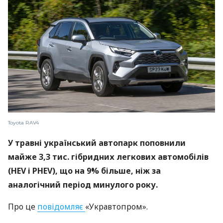
Toyota RAV4
У травні український автопарк поповнили
майже 3,3 тис. гібридних легкових автомобілів
(HEV і PHEV), що на 9% більше, ніж за
аналогічний період минулого року.
Про це
повідомляє
«Укравтопром».