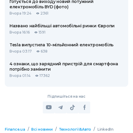
Готується до виходу новий потужний
електромобіль BYD (фото)
Вчора 19:24
2361
Названо найбільші автомобільні ринки Європи
Вчора 16:16
1591
Tesla випустила 10-мільйонний електромобіль
Вчора 03:17
638
4 ознаки, що зарядний пристрій для смартфона
потрібно замінити
Вчора 01:14
17362
Підпишіться на нас
/
/
/
Finance.ua
Всі новини
Технології&Авто
LinkedIn