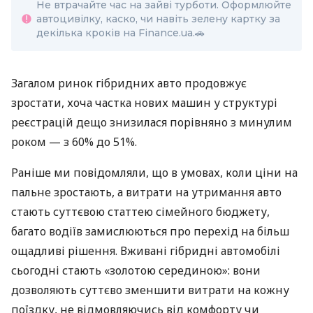
Не втрачайте час на зайві турботи. Оформлюйте
автоцивілку, каско, чи навіть зелену картку за
декілька кроків на Finance.ua.🚗
Загалом ринок гібридних авто продовжує
зростати, хоча частка нових машин у структурі
реєстрацій дещо знизилася порівняно з минулим
роком — з 60% до 51%.
Раніше ми повідомляли, що в умовах, коли ціни на
пальне зростають, а витрати на утримання авто
стають суттєвою статтею сімейного бюджету,
багато водіїв замислюються про перехід на більш
ощадливі рішення. Вживані гібридні автомобілі
сьогодні стають «золотою серединою»: вони
дозволяють суттєво зменшити витрати на кожну
поїздку, не відмовляючись від комфорту чи