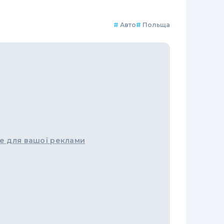
#
Авто
#
Польща
е для вашої реклами