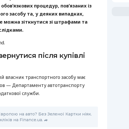
обов’язкових процедур, пов’язаних із
ого засобу та, у деяких випадках,
е можна зіткнутися зі штрафами та
слідками.
nd.
вернутися після купівлі
ий власник транспортного засобу має
нов — Департаменту автотранспорту
Податкової служби.
вропою на авто? Без Зеленої Картки ніяк.
ліків на Finance.ua. 🚙