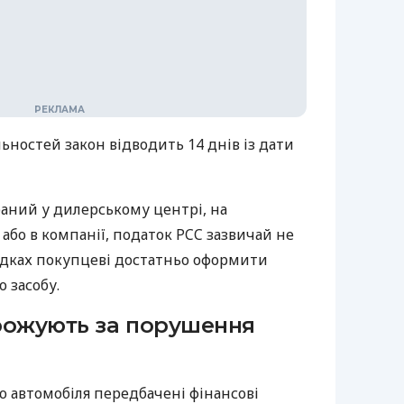
ностей закон відводить 14 днів із дати
аний у дилерському центрі, на
бо в компанії, податок PCC зазвичай не
падках покупцеві достатньо оформити
 засобу.
рожують за порушення
ю автомобіля передбачені фінансові