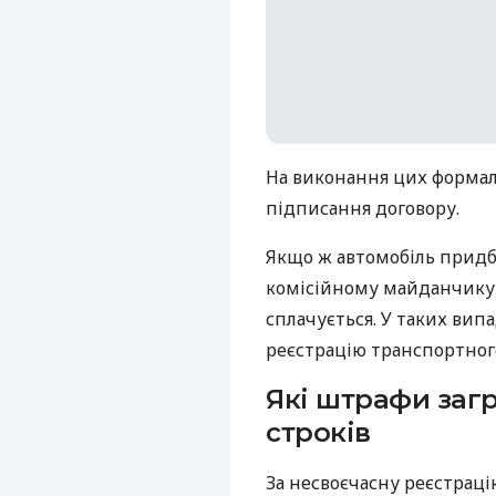
На виконання цих формаль
підписання договору.
Якщо ж автомобіль придб
комісійному майданчику а
сплачується. У таких ви
реєстрацію транспортного
Які штрафи заг
строків
За несвоєчасну реєстраці