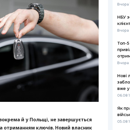
Вчора 
РЕЙТИНГ ДЕБЕТОВИХ
ПУТІВНИ
КАРТОК
СТРАХУ
НБУ з
клієн
ЩОМІСЯЧНИЙ ОГЛЯД
ВСІ СТРА
Вчора 
КЕШБЕКУ
СТРАХОВ
Топ-5
ПУТІВНИКИ ПО
приві
БАНКІВСЬКИХ КАРТКАХ
ВІДГУКИ
КОМПАНІ
отрим
Вчора 
ДОСТАВК
Нові 
КОНТАКТ
забло
вже у
06.08 1
Як пр
війсь
зокрема й у Польщі, не завершується
05.08 1
а отриманням ключів. Новий власник