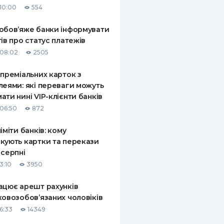
10:00
554
КИ ПО
ВАННЮ
обов’яже банки інформувати
тів про статус платежів
ХОВІ ПОЛІСИ
08:02
2505
І КОМПАНІЇ
 преміальних карток з
леями: які переваги можуть
 ПРО СТРАХОВІ
Ї
ати нині VIP-клієнти банків
06:50
872
А І ОПЛАТА
ліміти банків: кому
И
кують картки та перекази
 серпні
3:10
3950
ацює арешт рахунків
ковозобов’язаних чоловіків
6:33
14349