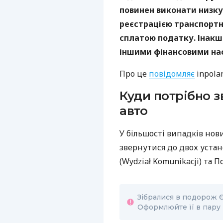
повинен виконати низку 
реєстрацією транспортн
сплатою податку. Інакш
іншими фінансовими на
Про це
повідомляє
inpola
Куди потрібно з
авто
У більшості випадків нов
звернутися до двох уста
(Wydział Komunikacji) та 
Зібралися в подорож Є
Оформлюйте її в пару к