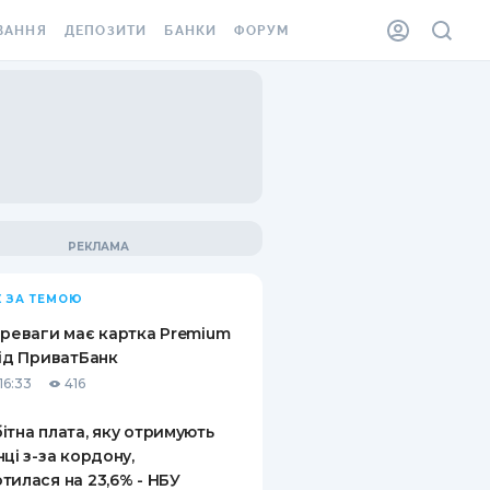
ВАННЯ
ДЕПОЗИТИ
БАНКИ
ФОРУМ
ІЛКА
ВСІ ДЕПОЗИТИ
ВСІ БАНКИ
АННЯ ЖИТЛА ВІД
ДЕПОЗИТИ В USD
ВІДГУКИ ПРО БАНКИ
 ШАХЕДІВ
ДЕПОЗИТИ В EUR
МІКРОФІНАНСОВІ
ХОВКА ЗА КОРДОН
ОРГАНІЗАЦІЇ
БОНУС ДО ДЕПОЗИТІВ
ВІДГУКИ ПРО МФО
УМОВИ АКЦІЇ
КАРТА
 ЗА ТЕМОЮ
ПИТАННЯ ТА ВІДПОВІДІ
ННА ВІНЬЄТКА
ереваги має картка Premium
ДЕПОЗИТНИЙ КАЛЬКУЛЯТОР
від ПриватБанк
 СПІВРОБІТНИКІВ
16:33
416
ПУТІВНИКИ ПО
SSISTANCE
ЗАОЩАДЖЕННЯМ
ітна плата, яку отримують
нці з-за кордону,
АННЯ ВІД
тилася на 23,6% - НБУ
Х ВИПАДКІВ