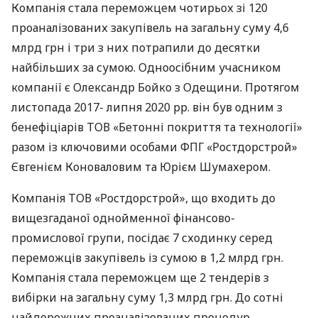
Компанія стала переможцем чотирьох зі 120
проаналізованих закупівель на загальну суму 4,6
млрд грн і три з них потрапили до десятки
найбільших за сумою. Одноосібним учасником
компанії є Олександр Бойко з Одещини. Протягом
листопада 2017- липня 2020 рр. він був одним з
бенефіціарів ТОВ «Бетонні покриття та технології»
разом із ключовими особами ФПГ «Ростдорстрой»
Євгенієм Коноваловим та Юрієм Шумахером.
Компанія ТОВ «Ростдорстрой», що входить до
вищезгаданої однойменної фінансово-
промислової групи, посідає 7 сходинку серед
переможців закупівель із сумою в 1,2 млрд грн.
Компанія стала переможцем ще 2 тендерів з
вибірки на загальну суму 1,3 млрд грн. До сотні
найдорожчих проаналізованих процедур