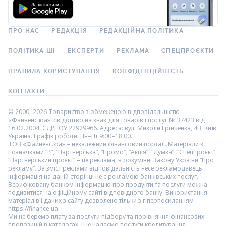
ПРО НАС
РЕДАКЦІЯ
РЕДАКЦІЙНА ПОЛІТИКА
ПОЛІТИКА ШІ
ЕКСПЕРТИ
РЕКЛАМА
СПЕЦПРОЄКТИ
ПРАВИЛА КОРИСТУВАННЯ
КОНФІДЕНЦІЙНІСТЬ
КОНТАКТИ
© 2000–2026 Товариство з обмеженою відповідальністю
«Файненс.юа», свідоцтво на знак для товарів і послуг № 37423 від
16.02.2004, ЄДРПОУ 22929966. Адреса: вул. Миколи Грінченка, 4В, Київ,
Україна. Графік роботи: Пн–Пт 9:00–18:00.
ТОВ «Файненс.юа» – незалежний фінансовий портал. Матеріали з
позначками “Р”, “Партнерська”, “Промо”, “Акція”, “Думка”, “Спецпроєкт”,
“Партнерський проєкт” – це реклама, в розумінні Закону України “Про
рекламу”. За зміст реклами відповідальність несе рекламодавець.
Інформація на даній сторінці не є рекламою банківських послуг.
Верифіковану банком інформацію про продукти та послуги можна
подивитися на офіційному сайті відповідного банку. Використання
матеріалів і даних з сайту дозволено тільки з гіперпосиланням
https://finance.ua.
Ми не беремо плату за послуги підбору та порівняння фінансових
пропозицій в каталогах, і не надаємо послуги кредитування,