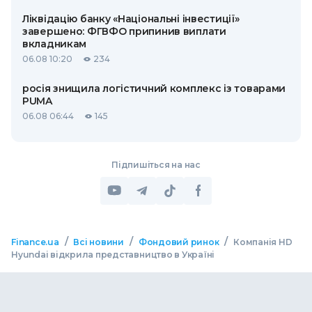
Ліквідацію банку «Національні інвестиції»
завершено: ФГВФО припинив виплати
вкладникам
06.08 10:20
234
росія знищила логістичний комплекс із товарами
PUMA
06.08 06:44
145
Підпишіться на нас
/
/
/
Finance.ua
Всі новини
Фондовий ринок
Компанія HD
Hyundai відкрила представництво в Україні