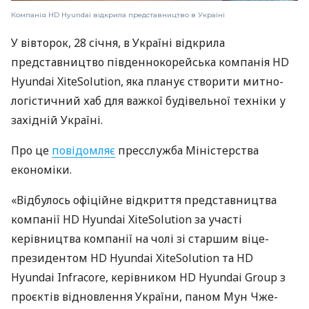
Компанія HD Hyundai відкрила представництво в Україні
У вівторок, 28 січня, в Україні відкрила
представництво південнокорейська компанія HD
Hyundai XiteSolution, яка планує створити митно-
логістичний хаб для важкої будівельної техніки у
західній Україні.
Про це
повідомляє
пресслужба Міністерства
економіки.
«Відбулось офіційне відкриття представництва
компанії HD Hyundai XiteSolution за участі
керівництва компанії на чолі зі старшим віце-
президентом HD Hyundai XiteSolution та HD
Hyundai Infracore, керівником HD Hyundai Group з
проєктів відновлення України, паном Мун Чже-