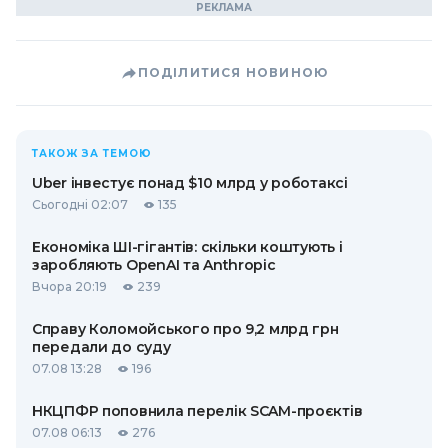
ПОДІЛИТИСЯ НОВИНОЮ
ТАКОЖ ЗА ТЕМОЮ
Uber інвестує понад $10 млрд у роботаксі
Сьогодні 02:07
135
Економіка ШІ-гігантів: скільки коштують і
заробляють OpenAI та Anthropic
Вчора 20:19
239
Справу Коломойського про 9,2 млрд грн
передали до суду
07.08 13:28
196
НКЦПФР поповнила перелік SCAM-проєктів
07.08 06:13
276