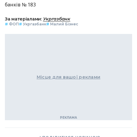
банків № 183
За матеріалами:
Укргазбанк
#
ФОП
#
Укргазбанк
#
Малий Бізнес
Місце для вашої реклами