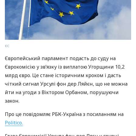
ЄС
Європейський парламент подасть до суду на
Єврокомісію у зв’язку із виплатою Угорщини 10,2
млрд євро. Це стане історичним кроком і дасть
чіткий сигнал Урсулі фон дер Ляйєн, що не можна
йти на угоди з Віктором Орбаном, порушуючи
закон.
Про це повідомляє РБК-Україна з посиланням на
Politico.
Глава Єврокомісії Урсула фон дер Ляєн у грудні