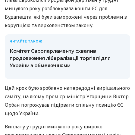
минулого року розблокувала кошти ЄС для
Будапешта, які були заморожені через проблеми з
корупцією та верховенством закону.
ЧИТАЙТЕ ТАКОЖ
Комітет Європарламенту схвалив
продовження лібералізації торгівлі для
України з обмеженнями
Цей крок було зроблено напередодні вирішального
саміту, на якому прем'єр-міністр Угорщини Віктор
Орбан погрожував підірвати спільну позицію ЄС
щодо України.
Виплату у грудні минулого року широко
розкритикували члени Європарламенту і навіть