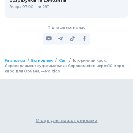
розрахунків та депозитів
Вчора 07:00
2911
Підпишіться на нас
/
/
/
Finance.ua
Всі новини
Світ
Історичний крок:
Європарламент судитиметься з Єврокомісією через 10 млрд
євро для Орбана, — Politico
Місце для вашої реклами