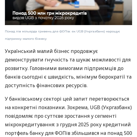
Понад пів мільярда гривень для ФОПів: як UGB (Укргазбанк) нарощує
підтримку малого бізнесу
Український малий бізнес продовжує
демонструвати гнучкість та шукає можливості для
розвитку. Головними вимогами підприємців до
банків сьогодні є швидкість, мінімум бюрократії та
доступність фінансових ресурсів.
У банківському секторі цей запит перетворюється
на конкретні показники. Зокрема, UGB (Укргазбанк)
повідомляє про суттєве зростання у сегменті
мікрокредитування: з грудня 2025 року кредитний
портфель банку для ФОПів збільшився на понад 500