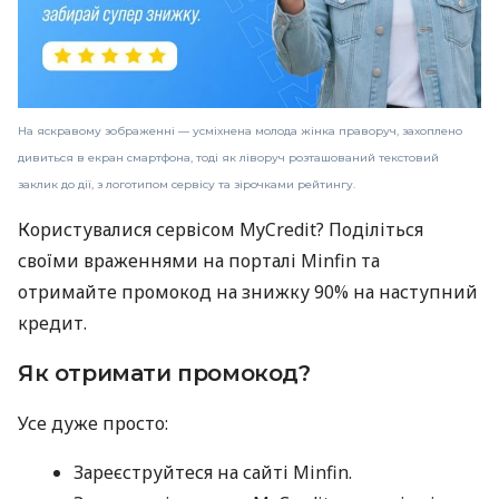
На яскравому зображенні — усміхнена молода жінка праворуч, захоплено
дивиться в екран смартфона, тоді як ліворуч розташований текстовий
заклик до дії, з логотипом сервісу та зірочками рейтингу.
Користувалися сервісом MyCredit? Поділіться
своїми враженнями на порталі Minfin та
отримайте промокод на знижку 90% на наступний
кредит.
Як отримати промокод?
Усе дуже просто:
Зареєструйтеся на сайті Minfin.