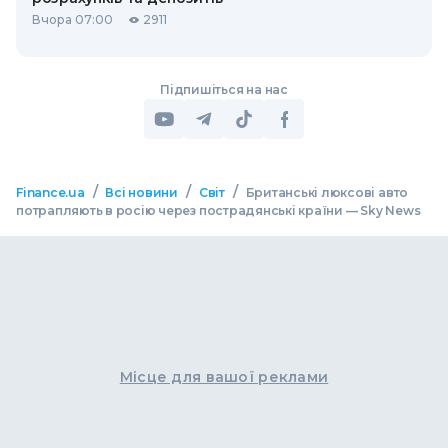
Вчора 07:00
2911
Підпишіться на нас
/
/
/
Finance.ua
Всі новини
Світ
Британські люксові авто
потрапляють в росію через пострадянські країни — Sky News
Місце для вашої реклами