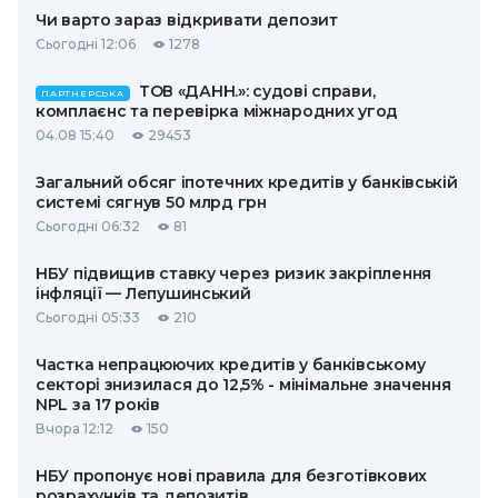
Чи варто зараз відкривати депозит
Сьогодні 12:06
1278
ТОВ «ДАНН.»: судові справи,
ПАРТНЕРСЬКА
комплаєнс та перевірка міжнародних угод
04.08 15:40
29453
Загальний обсяг іпотечних кредитів у банківській
системі сягнув 50 млрд грн
Сьогодні 06:32
81
НБУ підвищив ставку через ризик закріплення
інфляції — Лепушинський
Сьогодні 05:33
210
Частка непрацюючих кредитів у банківському
секторі знизилася до 12,5% - мінімальне значення
NPL за 17 років
Вчора 12:12
150
НБУ пропонує нові правила для безготівкових
розрахунків та депозитів