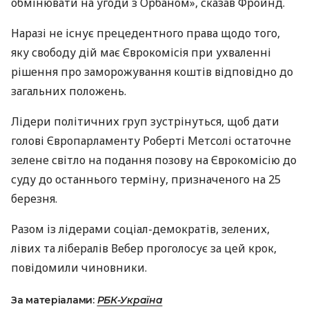
обмінювати на угоди з Орбаном», сказав Фройнд.
Наразі не існує прецедентного права щодо того,
яку свободу дій має Єврокомісія при ухваленні
рішення про заморожування коштів відповідно до
загальних положень.
Лідери політичних груп зустрінуться, щоб дати
голові Європарламенту Роберті Метсолі остаточне
зелене світло на подання позову на Єврокомісію до
суду до останнього терміну, призначеного на 25
березня.
Разом із лідерами соціал-демократів, зелених,
лівих та лібералів Вебер проголосує за цей крок,
повідомили чиновники.
За матеріалами:
РБК-Україна