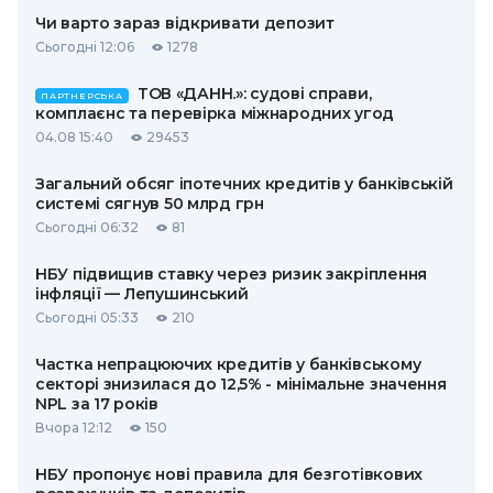
Чи варто зараз відкривати депозит
Сьогодні 12:06
1278
ТОВ «ДАНН.»: судові справи,
ПАРТНЕРСЬКА
комплаєнс та перевірка міжнародних угод
04.08 15:40
29453
Загальний обсяг іпотечних кредитів у банківській
системі сягнув 50 млрд грн
Сьогодні 06:32
81
НБУ підвищив ставку через ризик закріплення
інфляції — Лепушинський
Сьогодні 05:33
210
Частка непрацюючих кредитів у банківському
секторі знизилася до 12,5% - мінімальне значення
NPL за 17 років
Вчора 12:12
150
НБУ пропонує нові правила для безготівкових