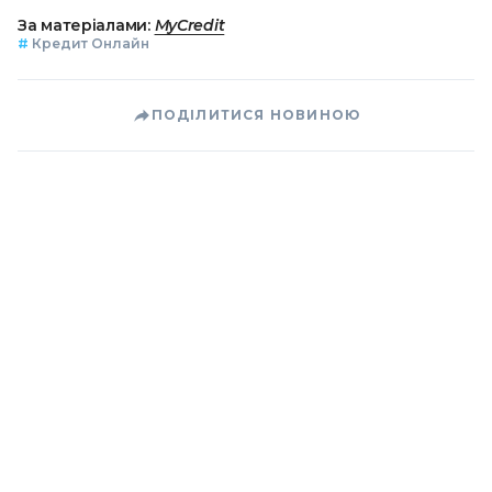
За матеріалами:
MyCredit
#
Кредит Онлайн
ПОДІЛИТИСЯ НОВИНОЮ
Коротко про головне за день в email
розсилці finance.ua
Ваш email
/
/
/
Finance.ua
Всі новини
Кредит&Депозит
Залиште
відгук про MyCredit та отримайте промокод на знижку 90%
У Держдепі США відповіли на