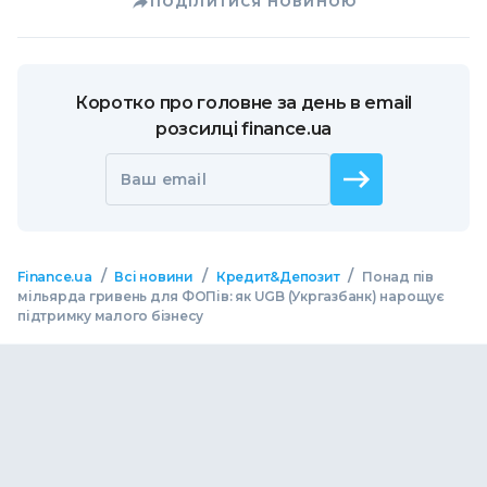
ПОДІЛИТИСЯ НОВИНОЮ
Коротко про головне за день в email
розсилці finance.ua
Ваш email
/
/
/
Finance.ua
Всі новини
Кредит&Депозит
Понад пів
мільярда гривень для ФОПів: як UGB (Укргазбанк) нарощує
підтримку малого бізнесу