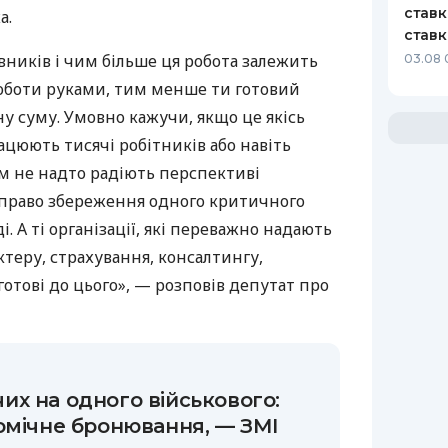
ставк
а.
ставк
вників і чим більше ця робота залежить
03.08 
роботи руками, тим менше ти готовий
ну суму. Умовно кажучи, якщо це якісь
ацюють тисячі робітників або навіть
м не надто радіють перспективі
а право збереження одного критичного
і. А ті організації, які переважно надають
ктеру, страхування, консалтингу,
готові до цього», — розповів депутат про
х на одного військового:
омічне бронювання, — ЗМІ