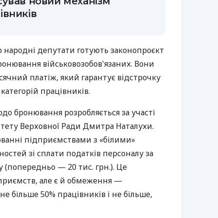
ував новий механізм
івників
о народні депутати готують законопроєкт
ронювання військовозобов'язаних. Вони
ячний платіж, який гарантує відстрочку
х категорій працівників.
до бронювання розробляється за участі
ітету Верховної Ради Дмитра Наталухи.
нюванні підприємствами з «білими»
ностей зі сплати податків персоналу за
 (попередньо — 20 тис. грн.). Це
приємств, але є й обмеження —
е більше 50% працівників і не більше,