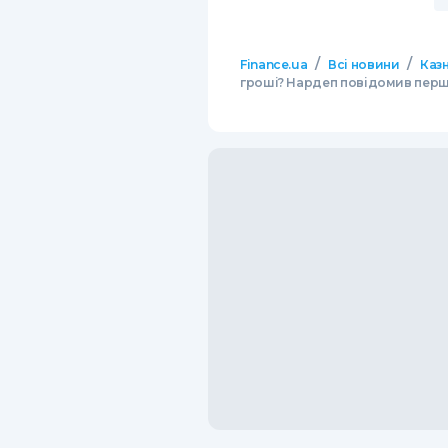
/
/
Finance.ua
Всі новини
Казн
гроші? Нардеп повідомив перші