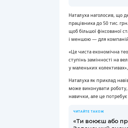
Наталуха наголосив, що д
працівника до 50 тис. гр
щоб більшої фіксованої с
і меншою — для компані
«Це чиста економічна тео
ступінь замінності на ве
у маленьких колективах»
Наталуха як приклад наві
може виконувати роботу, 
навички, але це потребує 
ЧИТАЙТЕ ТАКОЖ
«Ти воюєш або п