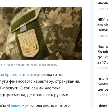
міжна
РЕЙТИНГ ДЕБЕТОВИХ
ПУТІВНИ
04.08 
КАРТОК
СТРАХУ
НБУ п
ЩОМІСЯЧНИЙ ОГЛЯД
ВСІ СТРА
закрі
КЕШБЕКУ
Лепу
СТРАХОВ
Сьогод
ПУТІВНИКИ ПО
БАНКІВСЬКИХ КАРТКАХ
ВІДГУКИ
КОМПАНІ
Частк
банкі
ДОСТАВК
до 12
за 17 
оші? Нардеп повідомив перші деталі проєкту
КОНТАКТ
Вчора 
н за бронювання
працівника готові
НБУ п
луги фінансового характеру, страхування,
безго
Т-послуги. В той самий час така
депоз
підприємства, де працюють руками.
Вчора
в'ю «
Главкому
» голова економічного
Після