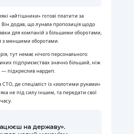
еякі «айтішники» готові платити за
н. Він додав, що лунала пропозиція щодо
тавки для компаній з більшими оборотами,
й з меншими оборотами.
рія, тут немає нічого персонального:
ликих підприємствах значно більший, ніж
, — підкреслив нардеп.
в СТО, де спеціаліст із «золотими руками»
яка не під силу іншим, та передати свої
часу.
рацюєш на державу».