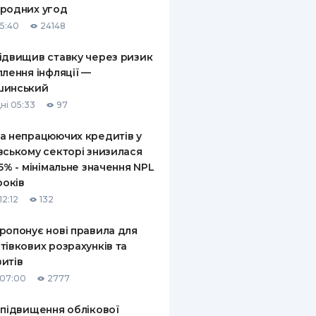
родних угод
КИ ПО
15:40
24148
ВАННЮ
ідвищив ставку через ризик
ХОВІ ПОЛІСИ
плення інфляції —
шинський
І КОМПАНІЇ
ні 05:33
97
 ПРО СТРАХОВІ
Ї
а непрацюючих кредитів у
вському секторі знизилася
А І ОПЛАТА
,5% - мінімальне значення NPL
років
И
12:12
132
ропонує нові правила для
тівкових розрахунків та
итів
 07:00
2777
 підвищення облікової