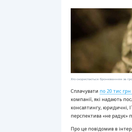
Хто скористається бронюванням за гр
Сплачувати
по 20 тис гр
компанії, які надають пос
консалтингу, юридичні, І
перспектива «не радує» 
Про це повідомив в інтер