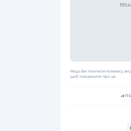
Місц
Якщо Ви помітили помилку, виді
щоб повідомити про це.
П