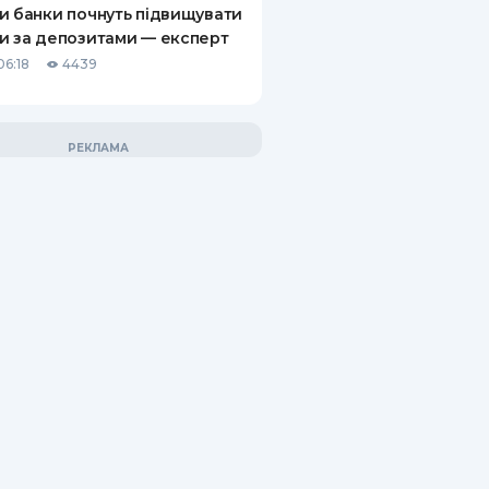
и банки почнуть підвищувати
и за депозитами — експерт
06:18
4439