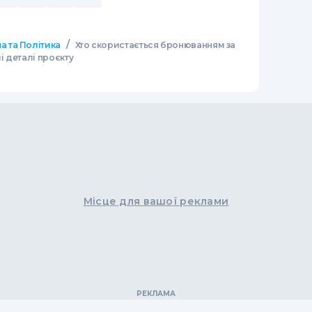
/
а та Політика
Хто скористається бронюванням за
 деталі проєкту
Місце для вашої реклами