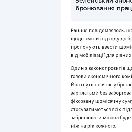
Зеленський анонс
бронювання прац
Раніше повідомлялось, щ
щодо зміни підходу до б
пропонують ввести щоміс
від мобілізації для різни
Один з законопроєктів що
голови економічного ком
Його суть полягає у бро
зарплатами без заборгова
фіксовану щомісячну суму
стосуватиметься всіх під
забронювати можна буде н
ніж на рік кожного.