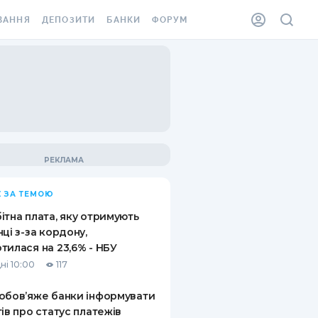
ВАННЯ
ДЕПОЗИТИ
БАНКИ
ФОРУМ
ІЛКА
ВСІ ДЕПОЗИТИ
ВСІ БАНКИ
АННЯ ЖИТЛА ВІД
ДЕПОЗИТИ В USD
ВІДГУКИ ПРО БАНКИ
 ШАХЕДІВ
ДЕПОЗИТИ В EUR
МІКРОФІНАНСОВІ
ХОВКА ЗА КОРДОН
ОРГАНІЗАЦІЇ
БОНУС ДО ДЕПОЗИТІВ
ВІДГУКИ ПРО МФО
УМОВИ АКЦІЇ
КАРТА
 ЗА ТЕМОЮ
ПИТАННЯ ТА ВІДПОВІДІ
ННА ВІНЬЄТКА
ітна плата, яку отримують
ДЕПОЗИТНИЙ КАЛЬКУЛЯТОР
нці з-за кордону,
 СПІВРОБІТНИКІВ
тилася на 23,6% - НБУ
ПУТІВНИКИ ПО
ні 10:00
117
SSISTANCE
ЗАОЩАДЖЕННЯМ
обов’яже банки інформувати
АННЯ ВІД
тів про статус платежів
Х ВИПАДКІВ