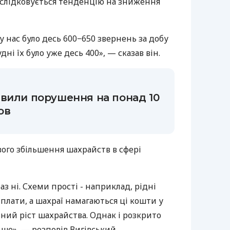
ідслідковується тенденцію на зниження
у нас було десь 600−650 звернень за добу
ні їх було уже десь 400», — сказав він.
вили порушення на понад 10
ов
вого збільшення шахрайств в сфері
аз ні. Схеми прості - наприклад, рідні
лати, а шахраї намагаються ці кошти у
вний ріст шахрайства. Однак і розкрито
ьше», — розповів Вигівський.