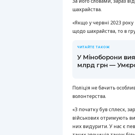
За його словами, зараз в
шахрайства.
«Якщо у червні 2023 року 
щодо шахрайства, то в груд
ЧИТАЙТЕ ТАКОЖ
У Міноборони вия
млрд грн — Умєр
Поліція не бачить особли
волонтерства.
«З початку був сплеск, зар
військових отримують вип
них видурити. У нас є пе
таких злочинів також біл