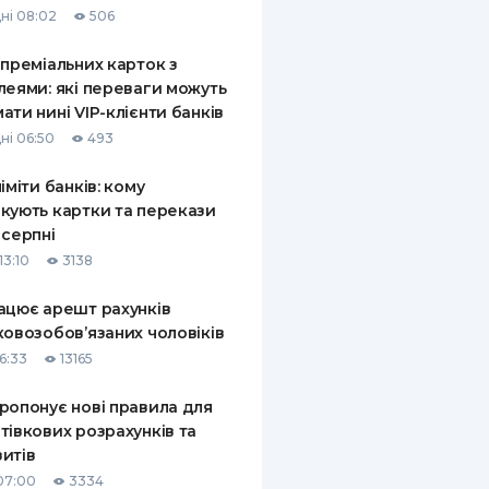
ні 08:02
506
КИ ПО
ВАННЮ
 преміальних карток з
леями: які переваги можуть
ХОВІ ПОЛІСИ
ати нині VIP-клієнти банків
ні 06:50
493
І КОМПАНІЇ
ліміти банків: кому
 ПРО СТРАХОВІ
Ї
кують картки та перекази
 серпні
А І ОПЛАТА
13:10
3138
И
ацює арешт рахунків
ковозобов’язаних чоловіків
6:33
13165
ропонує нові правила для
тівкових розрахунків та
итів
07:00
3334