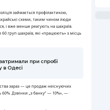
поліція займається профілактикою,
ахрайські схеми, таким чином люди
ся, і вже менше реагують на шахраїв.
е 60 груп шахраїв, які «працюють» з місць
затримали при спробі
 в Одесі
ства зараз — це продаж неіснуючих
ь 60%. Дзвінки „з банку“ — 10%», —