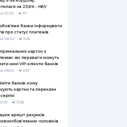
нці з-за кордону,
тилася на 23,6% - НБУ
ні 10:00
117
обов’яже банки інформувати
тів про статус платежів
ні 08:02
506
 преміальних карток з
леями: які переваги можуть
ати нині VIP-клієнти банків
ні 06:50
493
ліміти банків: кому
кують картки та перекази
 серпні
13:10
3138
ацює арешт рахунків
ковозобов’язаних чоловіків