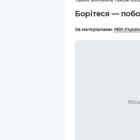
Борітеся — побо
За матеріалами:
РБК-Украї
Місц