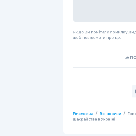
Якщо Ви помітили помилку, виді
щоб повідомити про це.
П
/
/
Finance.ua
Всі новини
Гол
шахрайства в Україні