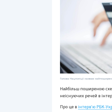
Голова Нацполіції назвав найпоширені
Найбільш поширеною схем
неіснуючих речей в інтер
Про це в
інтерв'ю РБК-Ук