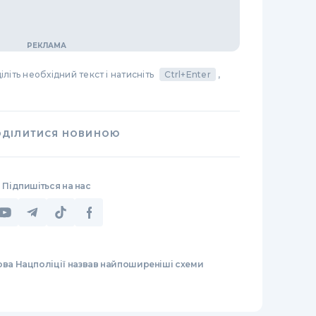
літь необхідний текст і натисніть
Ctrl+Enter
,
ОДІЛИТИСЯ НОВИНОЮ
Підпишіться на нас
ова Нацполіції назвав найпоширеніші схеми