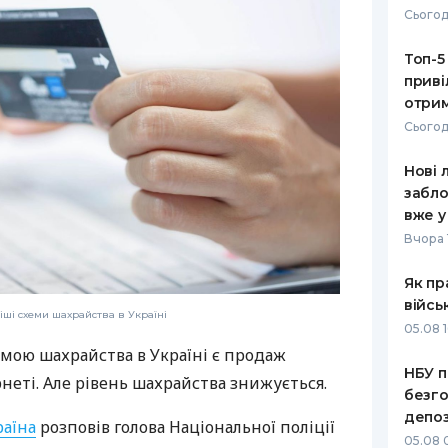
Сьогод
РЕЙТИНГ ДЕБЕТОВИХ
ПУТІВНИ
КАРТОК
СТРАХУ
Топ-5
приві
ЩОМІСЯЧНИЙ ОГЛЯД
ВСІ СТРА
отрим
КЕШБЕКУ
Сьогод
СТРАХОВ
ПУТІВНИКИ ПО
Нові 
БАНКІВСЬКИХ КАРТКАХ
ВІДГУКИ
КОМПАНІ
забло
вже у
ДОСТАВК
Вчора 
КОНТАКТ
Як пр
війсь
ші схеми шахрайства в Україні
05.08 1
ою шахрайства в Україні є продаж
НБУ п
неті. Але рівень шахрайства знижується.
безго
депоз
раїна
розповів голова Національної поліції
05.08 