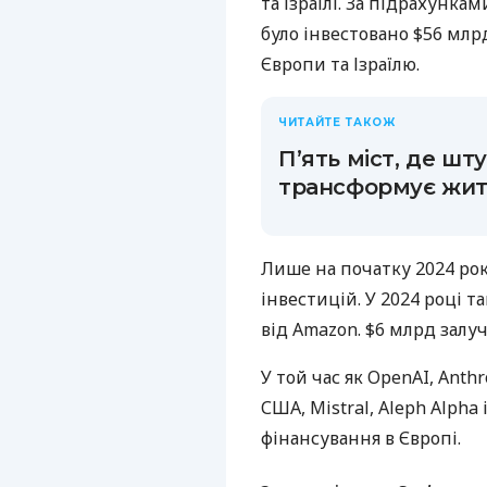
та Ізраїлі. За підрахунка
було інвестовано $56 млр
Європи та Ізраїлю.
ЧИТАЙТЕ ТАКОЖ
П’ять міст, де ш
трансформує жит
Лише на початку 2024 рок
інвестицій. У 2024 році 
від Amazon. $6 млрд залуч
У той час як OpenAI, Anth
США, Mistral, Aleph Alph
фінансування в Європі.