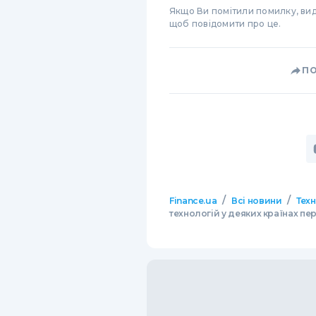
Якщо Ви помітили помилку, виді
щоб повідомити про це.
П
/
/
Finance.ua
Всі новини
Тех
технологій у деяких країнах п