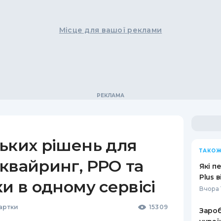
Місце для вашої реклами
ьких рішень для
ТАКОЖ
квайринг, РРО та
Які п
Plus 
ки в одному сервісі
Вчора 
Картки
15309
Зароб