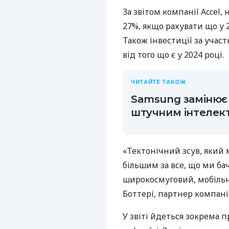
За звітом компанії Accel
27%, якщо рахувати що у 2
Також інвестиції за учас
від того що є у 2024 році.
ЧИТАЙТЕ ТАКОЖ
Samsung замінює
штучним інтелек
«Тектонічний зсув, який м
більшим за все, що ми ба
широкосмуговий, мобільни
Боттері, партнер компанії
У звіті йдеться зокрема п