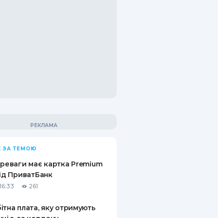
 ЗА ТЕМОЮ
ереваги має картка Premium
від ПриватБанк
16:33
261
ітна плата, яку отримують