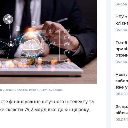
Вчора 
РЕЙТИНГ ДЕБЕТОВИХ
ПУТІВНИ
КАРТОК
СТРАХУ
НБУ з
клієн
ЩОМІСЯЧНИЙ ОГЛЯД
ВСІ СТРА
Вчора 
КЕШБЕКУ
СТРАХОВ
Топ-5
ПУТІВНИКИ ПО
приві
БАНКІВСЬКИХ КАРТКАХ
ВІДГУКИ
КОМПАНІ
отрим
Вчора 
ДОСТАВК
Нові 
КОНТАКТ
забло
вже у
й у деяких країнах перевищить $79 млрд
06.08 1
росте фінансування штучного інтелекту та
Як пр
е скласти 79,2 млрд вже до кінця року.
війсь
05.08 1