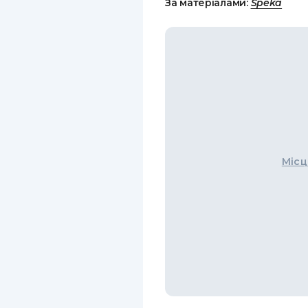
За матеріалами:
Speka
Місц