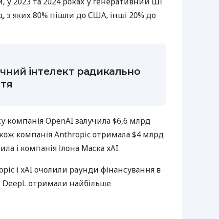
ми, у 2023 та 2024 роках у генеративний ШІ
д, з яких 80% пішли до США, інші 20% до
тучний інтелект радикально
тя
у компанія OpenAI залучила $6,6 млрд
також компанія Anthropic отримала $4 млрд
ила і компанія Ілона Маска xAI.
ropic і xAI очолили раунди фінансування в
a і DeepL отримали найбільше