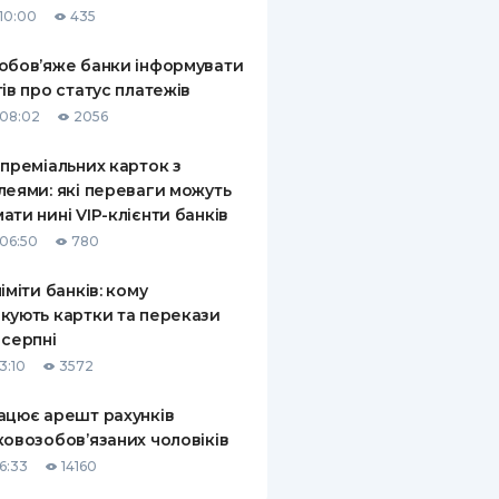
10:00
435
КИ ПО
ВАННЮ
обов’яже банки інформувати
тів про статус платежів
ХОВІ ПОЛІСИ
08:02
2056
І КОМПАНІЇ
 преміальних карток з
леями: які переваги можуть
 ПРО СТРАХОВІ
Ї
ати нині VIP-клієнти банків
06:50
780
А І ОПЛАТА
ліміти банків: кому
И
кують картки та перекази
 серпні
3:10
3572
ацює арешт рахунків
ковозобов’язаних чоловіків
6:33
14160