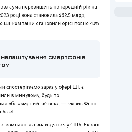
, нова сума перевищить попередній рік на
023 році вона становила $62,5 млрд.
тю ШІ-компаній становили орієнтовно 40%
 налаштування смартфонів
том
и спостерігаємо зараз у сфері ШІ, є
чили в минулому, будь то
й або хмарний зв’язок», — заявив Філіп
 Accel.
ро компанії, які знаходяться у США, Європі