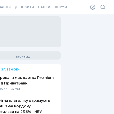
ВАННЯ
ДЕПОЗИТИ
БАНКИ
ФОРУМ
ІЛКА
ВСІ ДЕПОЗИТИ
ВСІ БАНКИ
АННЯ ЖИТЛА ВІД
ДЕПОЗИТИ В USD
ВІДГУКИ ПРО БАНКИ
 ШАХЕДІВ
ДЕПОЗИТИ В EUR
МІКРОФІНАНСОВІ
ХОВКА ЗА КОРДОН
ОРГАНІЗАЦІЇ
БОНУС ДО ДЕПОЗИТІВ
ВІДГУКИ ПРО МФО
УМОВИ АКЦІЇ
КАРТА
 ЗА ТЕМОЮ
ПИТАННЯ ТА ВІДПОВІДІ
ННА ВІНЬЄТКА
ереваги має картка Premium
ДЕПОЗИТНИЙ КАЛЬКУЛЯТОР
від ПриватБанк
 СПІВРОБІТНИКІВ
16:33
261
ПУТІВНИКИ ПО
SSISTANCE
ЗАОЩАДЖЕННЯМ
ітна плата, яку отримують
нці з-за кордону,
АННЯ ВІД
тилася на 23,6% - НБУ
Х ВИПАДКІВ