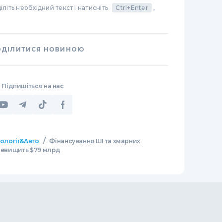
літь необхідний текст і натисніть
Ctrl+Enter
,
ОДІЛИТИСЯ НОВИНОЮ
Підпишіться на нас
/
нології&Авто
Фінансування ШІ та хмарних
еревищить $79 млрд