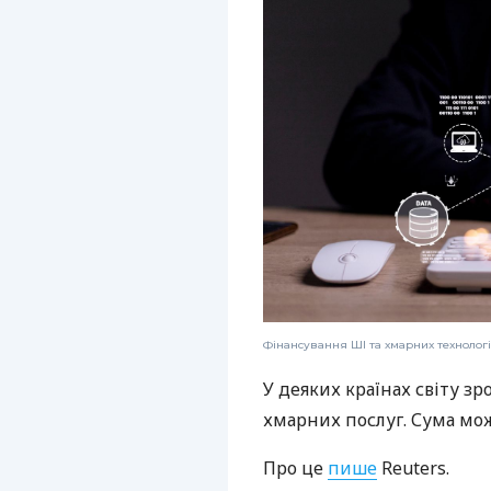
Фінансування ШІ та хмарних технологі
У деяких країнах світу з
хмарних послуг. Сума мож
Про це
пише
Reuters.