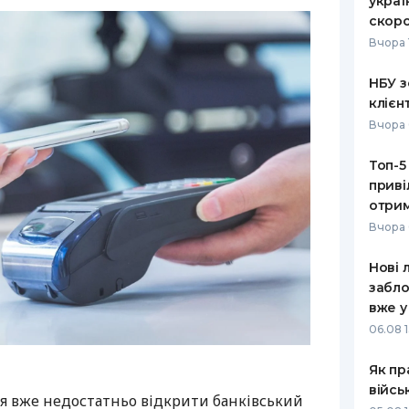
украї
скоро
Вчора 
НБУ з
клієн
Вчора 
Топ-5
приві
отрим
Вчора 
Нові 
забло
вже у
06.08 1
Як пр
війсь
я вже недостатньо відкрити банківський