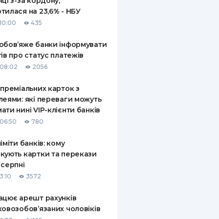
нці з-за кордону,
тилася на 23,6% - НБУ
10:00
435
обов’яже банки інформувати
тів про статус платежів
08:02
2056
 преміальних карток з
леями: які переваги можуть
ати нині VIP-клієнти банків
06:50
780
ліміти банків: кому
кують картки та перекази
 серпні
3:10
3572
ацює арешт рахунків
ковозобов’язаних чоловіків