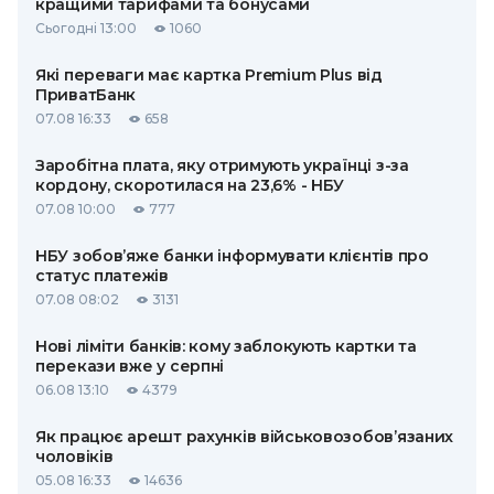
кращими тарифами та бонусами
Сьогодні 13:00
1060
Які переваги має картка Premium Plus від
ПриватБанк
07.08 16:33
658
Заробітна плата, яку отримують українці з-за
кордону, скоротилася на 23,6% - НБУ
07.08 10:00
777
НБУ зобов’яже банки інформувати клієнтів про
статус платежів
07.08 08:02
3131
Нові ліміти банків: кому заблокують картки та
перекази вже у серпні
06.08 13:10
4379
Як працює арешт рахунків військовозобов’язаних
чоловіків
05.08 16:33
14636