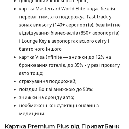
цілодобовий консьєрж сервіс;
картка Mastercard World Elite надає безліч
переваг тим, хто подорожує: Fast track у
зонах вильоту (140+ аеропортів), безлімітне
відвідування бізнес-залів (850+ аеропортів)
і Lounge Key в аеропортах всього світу і
багато чого іншого;
картка Visa Infinite — знижки до 12% на
бронювання готелів, до 35% - у разі прокату
авто тощо;
страхування подорожей;
поїздки Bolt зі знижкою до 50%;
знижки на оренду авто;
необмежені консультації онлайн з
медицини.
Картка Premium Plus від ПриватБанк