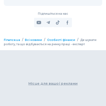
Підпишіться на нас
/
/
/
Finance.ua
Всі новини
Особисті фінанси
Де шукати
роботу, та що відбувається на ринку праці - експерт
Місце для вашої реклами