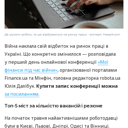
Де шукати роботу, та що відбувається на ринку праці - експерт, freepik.com
Війна наклала свій відбиток на ринок праці в
Україні. Що конкретно змінилося — розповідала
у перший день онлайнової конференції
«Мої
фінанси під час війни»
, організованої порталами
Finance.ua та Мінфін, головна редакторка robota.ua
Юлія Далібук.
Купити запис конференції можна
за посиланням.
Топ-5 міст за кількістю вакансій і резюме
На початок травня найактивнішими роботодавці
були в Києві, Львові, Дніпрі, Одесі та Вінниці.