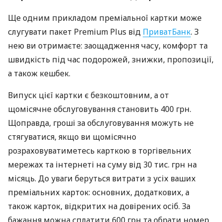
Ще одним прикладом преміальної картки може
слугувати пакет Premium Plus від
ПриватБанк
. З
нею ви отримаєте: заощадження часу, комфорт та
швидкість під час подорожей, знижки, пропозиції,
а також кешбек.
Випуск цієї картки є безкоштовним, а от
щомісячне обслуговування становить 400 грн.
Щоправда, гроші за обслуговування можуть не
стягуватися, якщо ви щомісячно
розраховуватиметесь карткою в торгівельних
мережах та інтернеті на суму від 30 тис. грн на
місяць. До уваги беруться витрати з усіх ваших
преміальних карток: основних, додаткових, а
також карток, відкритих на довірених осіб. За
бажання можна сплатити 600 грн та обрати номер