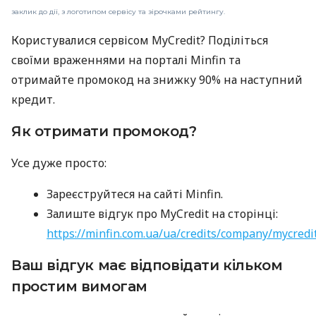
заклик до дії, з логотипом сервісу та зірочками рейтингу.
Користувалися сервісом MyCredit? Поділіться
своїми враженнями на порталі Minfin та
отримайте промокод на знижку 90% на наступний
кредит.
Як отримати промокод?
Усе дуже просто:
Зареєструйтеся на сайті Minfin.
Залиште відгук про MyCredit на сторінці:
https://minfin.com.ua/ua/credits/company/mycredi
Ваш відгук має відповідати кільком
простим вимогам