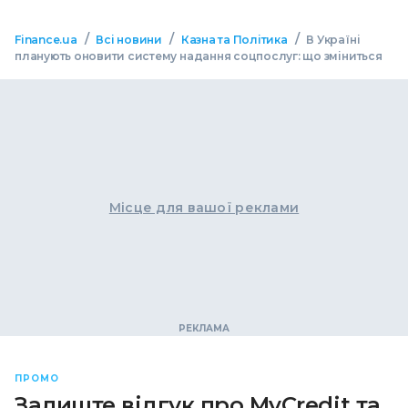
/
/
/
Finance.ua
Всі новини
Казна та Політика
В Україні
планують оновити систему надання соцпослуг: що зміниться
Місце для вашої реклами
ПРОМО
Залиште відгук про MyCredit та