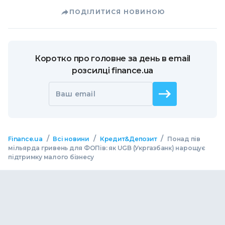
ПОДІЛИТИСЯ НОВИНОЮ
Коротко про головне за день в email
розсилці finance.ua
Ваш email
/
/
/
Finance.ua
Всі новини
Кредит&Депозит
Понад пів
мільярда гривень для ФОПів: як UGB (Укргазбанк) нарощує
підтримку малого бізнесу