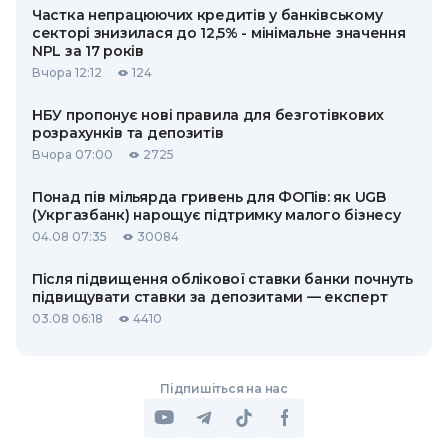
Частка непрацюючих кредитів у банківському
секторі знизилася до 12,5% - мінімальне значення
NPL за 17 років
Вчора 12:12
124
НБУ пропонує нові правила для безготівкових
розрахунків та депозитів
Вчора 07:00
2725
Понад пів мільярда гривень для ФОПів: як UGB
(Укргазбанк) нарощує підтримку малого бізнесу
04.08 07:35
30084
Після підвищення облікової ставки банки почнуть
підвищувати ставки за депозитами — експерт
03.08 06:18
4410
Підпишіться на нас