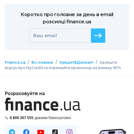
Коротко про головне за день в email
розсилці finance.ua
Ваш email
/
/
/
Finance.ua
Всі новини
Кредит&Депозит
Залиште
відгук про MyCredit та отримайте промокод на знижку 90%
Розраховуйте на
0 800 307 555
дзвінки безкоштовні