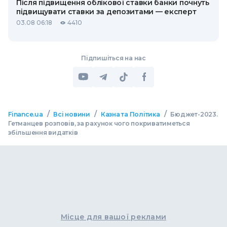
Після підвищення облікової ставки банки почнуть
підвищувати ставки за депозитами — експерт
03.08 06:18
4410
Підпишіться на нас
/
/
/
Finance.ua
Всі новини
Казна та Політика
Бюджет-2023.
Гетманцев розповів, за рахунок чого покриватиметься
збільшення видатків
Місце для вашої реклами