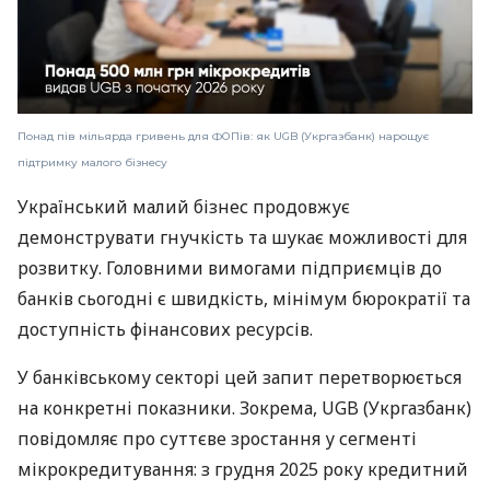
Понад пів мільярда гривень для ФОПів: як UGB (Укргазбанк) нарощує
підтримку малого бізнесу
Український малий бізнес продовжує
демонструвати гнучкість та шукає можливості для
розвитку. Головними вимогами підприємців до
банків сьогодні є швидкість, мінімум бюрократії та
доступність фінансових ресурсів.
У банківському секторі цей запит перетворюється
на конкретні показники. Зокрема, UGB (Укргазбанк)
повідомляє про суттєве зростання у сегменті
мікрокредитування: з грудня 2025 року кредитний