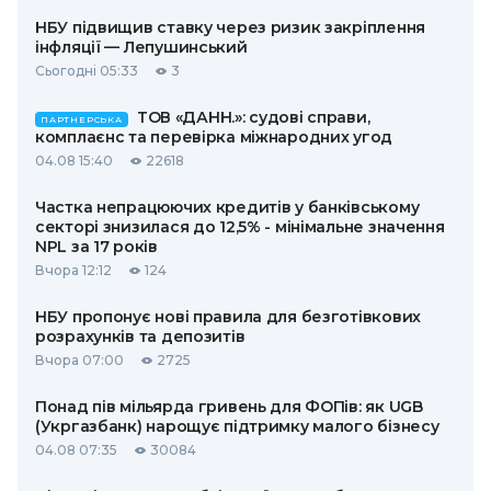
НБУ підвищив ставку через ризик закріплення
інфляції — Лепушинський
Сьогодні 05:33
3
ТОВ «ДАНН.»: судові справи,
ПАРТНЕРСЬКА
комплаєнс та перевірка міжнародних угод
04.08 15:40
22618
Частка непрацюючих кредитів у банківському
секторі знизилася до 12,5% - мінімальне значення
NPL за 17 років
Вчора 12:12
124
НБУ пропонує нові правила для безготівкових
розрахунків та депозитів
Вчора 07:00
2725
Понад пів мільярда гривень для ФОПів: як UGB
(Укргазбанк) нарощує підтримку малого бізнесу
04.08 07:35
30084