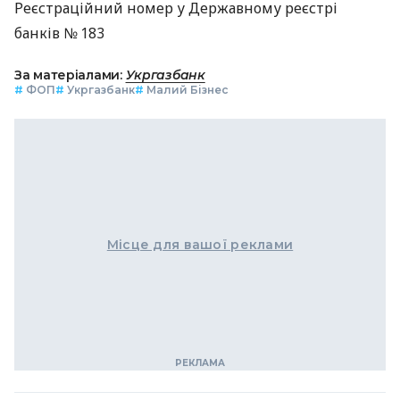
Реєстраційний номер у Державному реєстрі
банків № 183
За матеріалами:
Укргазбанк
#
ФОП
#
Укргазбанк
#
Малий Бізнес
Місце для вашої реклами