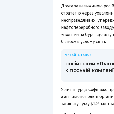
Друга за величиною росій
стратегію через ухваленн
несправедливих, уперед
нафтопереробного заводу»
«політична буря, що штуч
бізнесу в усьому світі.
ЧИТАЙТЕ ТАКОЖ
російський «Лукой
кіпрській компані
У липні уряд Софії вже 
а антимонопольні органи 
загальну суму $146 млн 