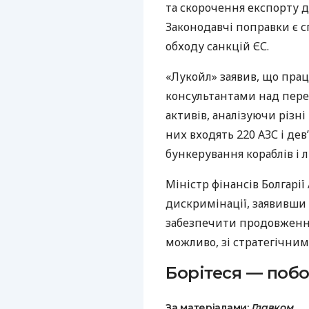
та скорочення експорту 
Законодавчі поправки є 
обходу санкцій ЄС.
«Лукойл» заявив, що пр
консультантами над перег
активів, аналізуючи різн
них входять 220 АЗС і дев
бункерування кораблів і л
Міністр фінансів Болгарі
дискримінації, заявивши
забезпечити продовження
можливо, зі стратегічним
Борітеся — побо
За матеріалами:
Главком