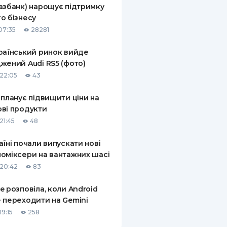
азбанк) нарощує підтримку
КИ ПО
о бізнесу
ВАННЮ
07:35
28281
ХОВІ ПОЛІСИ
раїнський ринок вийде
жений Audi RS5 (фото)
І КОМПАНІЇ
22:05
43
 ПРО СТРАХОВІ
Ї
 планує підвищити ціни на
ві продукти
А І ОПЛАТА
21:45
48
И
аїні почали випускати нові
оміксери на вантажних шасі
20:42
83
e розповіла, коли Android
 переходити на Gemini
9:15
258