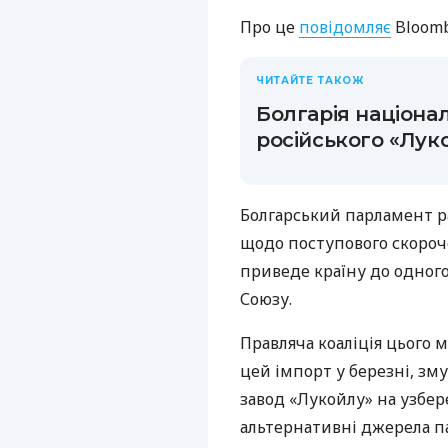
Про це
повідомляє
Bloomb
ЧИТАЙТЕ ТАКОЖ
Болгарія націона
російського «Лук
Болгарський парламент р
щодо поступового скороч
приведе країну до одног
Союзу.
Правляча коаліція цього
цей імпорт у березні, з
завод «Лукойлу» на узбе
альтернативні джерела п