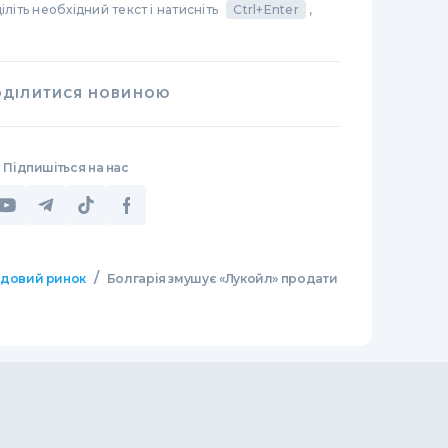
літь необхідний текст і натисніть
Ctrl+Enter
,
ОДІЛИТИСЯ НОВИНОЮ
Підпишіться на нас
/
довий ринок
Болгарія змушує «Лукойл» продати