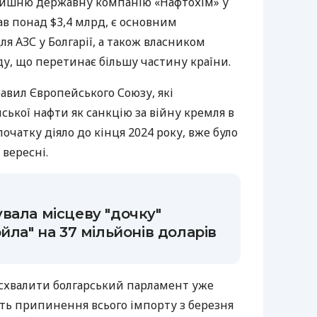
лишню державну компанію «Нафтохім» у
клав понад $3,4 млрд, є основним
я АЗС у Болгарії, а також власником
у, що перетинає більшу частину країни.
равил Європейського Союзу, які
ської нафти як санкцію за війну кремля в
початку діяло до кінця 2024 року, вже було
 вересні.
вала місцеву "дочку"
йла" на 37 мільйонів доларів
 схвалити болгарський парламент уже
ть припинення всього імпорту з березня