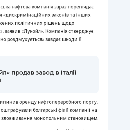
ська нафтова компанія зараз переглядає
я «дискримінаційних законів та інших
жених політичних рішень щодо
, заявив «Лукойл». Компанія стверджує,
но роздмухується» завдає шкоди її
л» продав завод в Італії
ї
припинив оренду нафтопереробного порту,
оштрафували болгарські філії компанії на
за зловживання монопольним становищем.