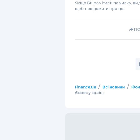
Якщо Ви помітили помилку, виді
щоб повідомити про це.
П
/
/
Finance.ua
Всі новини
Фон
бізнес у країні