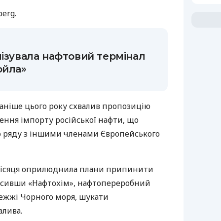
erg.
лізувала нафтовий термінал
ойла»
аніше цього року схвалив пропозицію
ення імпорту російської нафти, що
о ряду з іншими членами Європейського
 місяця оприлюднила плани припинити
мусивши «Нафтохім», нафтопереробний
режжі Чорного моря, шукати
алива.