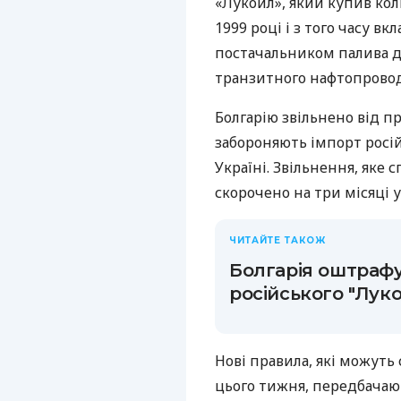
«Лукойл», який купив ко
1999 році і з того часу в
постачальником палива дл
транзитного нафтопровод
Болгарію звільнено від п
забороняють імпорт росій
Україні. Звільнення, яке с
скорочено на три місяці у
ЧИТАЙТЕ ТАКОЖ
Болгарія оштрафу
російського "Луко
Нові правила, які можуть
цього тижня, передбачаю