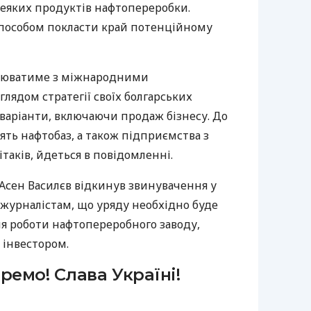
деяких продуктів нафтопереробки.
способом покласти край потенційному
ацюватиме з міжнародними
лядом стратегії своїх болгарських
і варіанти, включаючи продаж бізнесу. До
’ять нафтобаз, а також підприємства з
ітаків, йдеться в повідомленні.
ї Асен Василєв відкинув звинувачення у
 журналістам, що уряду необхідно буде
 роботи нафтопереробного заводу,
 інвестором.
ремо! Слава Україні!