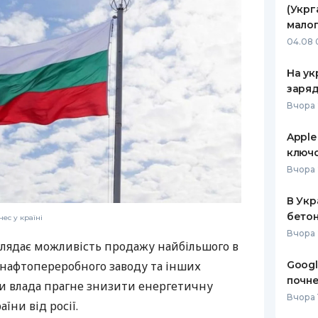
(Укрг
РЕЙТИНГ ДЕБЕТОВИХ
ПУТІВНИ
малог
КАРТОК
СТРАХУ
04.08 
ЩОМІСЯЧНИЙ ОГЛЯД
ВСІ СТРА
На ук
КЕШБЕКУ
заряд
СТРАХОВ
Вчора 
ПУТІВНИКИ ПО
БАНКІВСЬКИХ КАРТКАХ
ВІДГУКИ
КОМПАНІ
Apple
ключо
ДОСТАВК
Вчора 
КОНТАКТ
В Укр
бетон
ес у країні
Вчора 
глядає можливість продажу найбільшого в
Googl
 нафтопереробного заводу та інших
почне
льки влада прагне знизити енергетичну
Вчора 1
їни від росії.