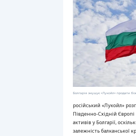
Болгарія змушує «Лукойл» продати бізн
російський «Лукойл» роз
Південно-Східній Європі
активів у Болгарії, оскі
залежність балканської кра