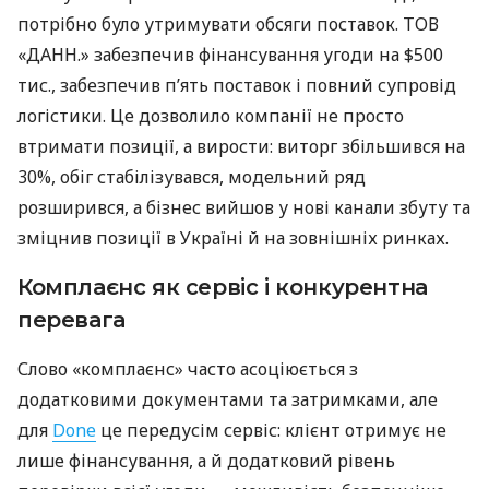
потрібно було утримувати обсяги поставок. ТОВ
«ДАНН.» забезпечив фінансування угоди на $500
тис., забезпечив п’ять поставок і повний супровід
логістики. Це дозволило компанії не просто
втримати позиції, а вирости: виторг збільшився на
30%, обіг стабілізувався, модельний ряд
розширився, а бізнес вийшов у нові канали збуту та
зміцнив позиції в Україні й на зовнішніх ринках.
Комплаєнс як сервіс і конкурентна
перевага
Слово «комплаєнс» часто асоціюється з
додатковими документами та затримками, але
для
Done
це передусім сервіс: клієнт отримує не
лише фінансування, а й додатковий рівень