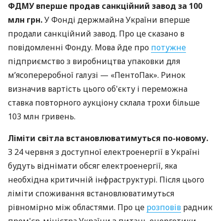
ФДМУ вперше продав санкційний завод за 100
млн грн.
У Фонді держмайна України вперше
продали санкційний завод. Про це сказано в
повідомленні Фонду. Мова йде про
потужне
підприємство з виробництва упаковки для
м’ясопереробної галузі — «ПентоПак». Ринок
визначив вартість цього об'єкту і переможна
ставка повторного аукціону склала трохи більше
103 млн гривень.
Ліміти світла встановлюватимуться по-новому.
З 24 червня з доступної електроенергії в Україні
будуть віднімати обсяг електроенергії, яка
необхідна критичній інфраструктурі. Після цього
ліміти споживання встановлюватимуться
рівномірно між областями. Про це
розповів
радник
прем'єр-міністра України з питань енергетики