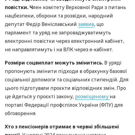
повістки. Ч
лен комітету Верховної Ради з питань
нацбезпеки, оборони та розвідки, народний
депутат Федір Веніславський
заявив
, що
парламент та уряд не запроваджуватимуть
електронні повістки через електронний кабінет,
не направлятимуть і на ВЛК через е-кабінет.
Розміри соцвиплат можуть змінитись.
В уряді
пропонують змінити підходи в обрахунку базової
соціальної допомоги та соціальних стипендій. Для
цього підготували проєкти відповідних змін. Про
це йдеться у проєкті закону,
розміщеному
на
порталі Федерації профспілок України (ФПУ) для
обговорення.
Хто з пенсіонерів отримає в червні збільшені
пенсії.
У червні 2024 року значна частина