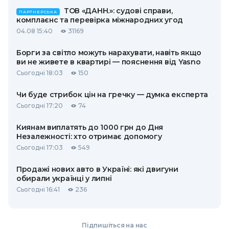
ТОВ «ДАНН.»: судові справи,
ПАРТНЕРСЬКА
комплаєнс та перевірка міжнародних угод
04.08 15:40
31169
Борги за світло можуть нарахувати, навіть якщо
ви не живете в квартирі — пояснення від Yasno
Сьогодні 18:03
150
Чи буде стрибок цін на гречку — думка експерта
Сьогодні 17:20
74
Киянам виплатять до 1000 грн до Дня
Незалежності: хто отримає допомогу
Сьогодні 17:03
549
Продажі нових авто в Україні: які двигуни
обирали українці у липні
Сьогодні 16:41
236
Підпишіться на нас