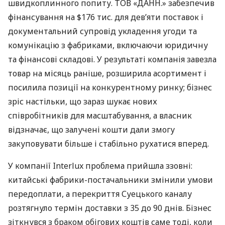
швидкоплинного попиту. ТОВ «ДАНН.» забезпечив
фінансування на $176 тис. для дев’яти поставок і
документальний супровід укладення угоди та
комунікацію з фабриками, включаючи юридичну
та фінансові складові. У результаті компанія завезла
товар на місяць раніше, розширила асортимент і
посилила позиції на конкурентному ринку; бізнес
зріс настільки, що зараз шукає нових
співробітників для масштабування, а власник
відзначає, що залучені кошти дали змогу
закуповувати більше і стабільно рухатися вперед.
У компанії Interlux проблема прийшла ззовні:
китайські фабрики-постачальники змінили умови
передоплати, а перекриття Суецького каналу
розтягнуло термін доставки з 35 до 90 днів. Бізнес
зіткнувся з браком обігових коштів саме тоді, коли