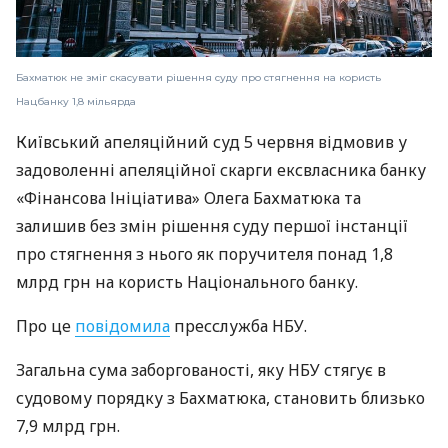
Бахматюк не зміг скасувати рішення суду про стягнення на користь
Нацбанку 1,8 мільярда
Київський апеляційний суд 5 червня відмовив у
задоволенні апеляційної скарги ексвласника банку
«Фінансова Ініціатива» Олега Бахматюка та
залишив без змін рішення суду першої інстанції
про стягнення з нього як поручителя понад 1,8
млрд грн на користь Національного банку.
Про це
повідомила
пресслужба НБУ.
Загальна сума заборгованості, яку НБУ стягує в
судовому порядку з Бахматюка, становить близько
7,9 млрд грн.