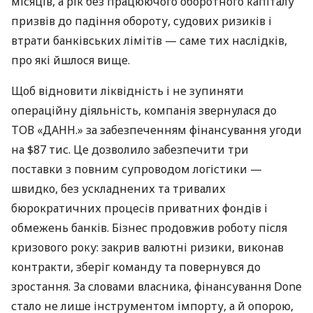
місяців, а рік без працюючого оборотного капіталу
призвів до падіння обороту, судових ризиків і
втрати банківських лімітів — саме тих наслідків,
про які йшлося вище.
Щоб відновити ліквідність і не зупиняти
операційну діяльність, компанія звернулася до
ТОВ «ДАНН.» за забезпеченням фінансування угоди
на $87 тис. Це дозволило забезпечити три
поставки з повним супроводом логістики —
швидко, без ускладнених та тривалих
бюрократичних процесів приватних фондів і
обмежень банків. Бізнес продовжив роботу після
кризового року: закрив валютні ризики, виконав
контракти, зберіг команду та повернувся до
зростання. За словами власника, фінансування Done
стало не лише інструментом імпорту, а й опорою,