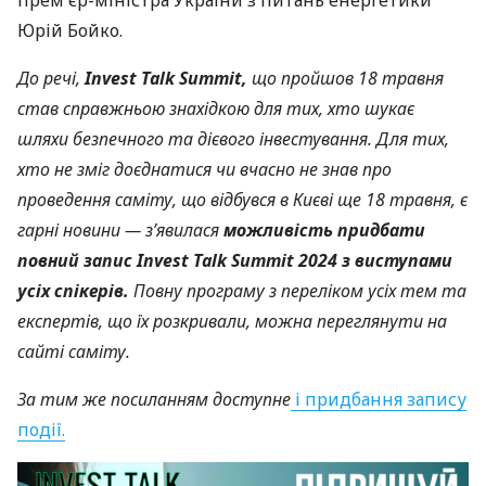
Юрій Бойко.
До речі,
Invest Talk Summit,
що пройшов 18 травня
став справжньою знахідкою для тих, хто шукає
шляхи безпечного та дієвого інвестування. Для тих,
хто не зміг доєднатися чи вчасно не знав про
проведення саміту, що відбувся в Києві ще 18 травня, є
гарні новини — з’явилася
можливість придбати
повний запис Invest Talk Summit 2024 з виступами
усіх спікерів.
Повну програму з переліком усіх тем та
експертів, що їх розкривали, можна переглянути на
сайті саміту.
За тим же посиланням доступне
і придбання запису
події.