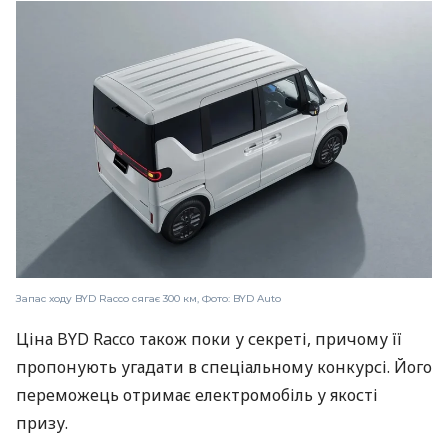
Запас ходу BYD Racco сягає 300 км, Фото: BYD Auto
Ціна BYD Racco також поки у секреті, причому її
пропонують угадати в спеціальному конкурсі. Його
переможець отримає електромобіль у якості
призу.