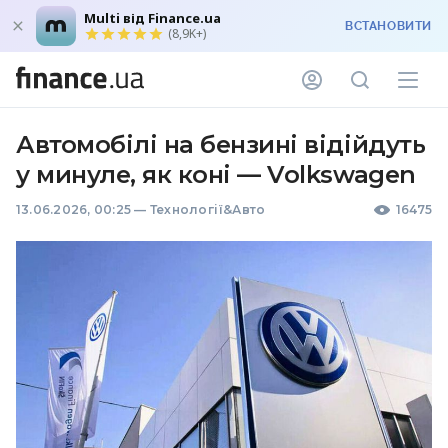
Multi від Finance.ua
ВСТАНОВИТИ
(8,9K+)
Автомобілі на бензині відійдуть
у минуле, як коні — Volkswagen
13.06.2026, 00:25
—
Технології&Авто
16475