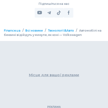
Підпишіться на нас
/
/
/
Finance.ua
Всі новини
Технології&Авто
Автомобілі на
бензині відійдуть у минуле, як коні — Volkswagen
Місце для вашої реклами