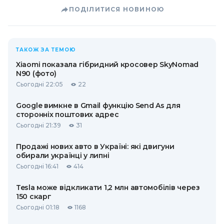
ПОДІЛИТИСЯ НОВИНОЮ
ТАКОЖ ЗА ТЕМОЮ
Xiaomi показала гібридний кросовер SkyNomad
N90 (фото)
Сьогодні 22:05
22
Google вимкне в Gmail функцію Send As для
сторонніх поштових адрес
Сьогодні 21:39
31
Продажі нових авто в Україні: які двигуни
обирали українці у липні
Сьогодні 16:41
414
Tesla може відкликати 1,2 млн автомобілів через
150 скарг
Сьогодні 01:18
1168