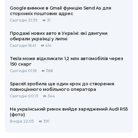
Google вимкне в Gmail функцію Send As для
сторонніх поштових адрес
Сьогодні 21:39
31
Продажі нових авто в Україні: які двигуни
обирали українці у липні
Сьогодні 16:41
414
Tesla може відкликати 1,2 млн автомобілів через
150 скарг
Сьогодні 01:18
1168
SpaceX зробила ще один крок до створення
повноцінного мобільного оператора
Сьогодні 00:13
344
На український ринок вийде заряджений Audi RS5
(фото)
Вчора 22:05
391