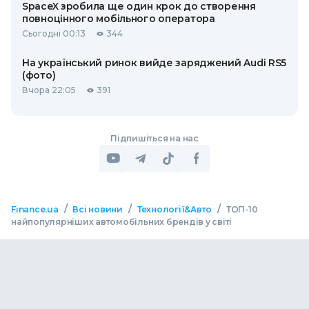
SpaceX зробила ще один крок до створення
повноцінного мобільного оператора
Сьогодні 00:13
344
На український ринок вийде заряджений Audi RS5
(фото)
Вчора 22:05
391
Підпишіться на нас
/
/
/
Finance.ua
Всі новини
Технології&Авто
ТОП-10
найпопулярніших автомобільних брендів у світі