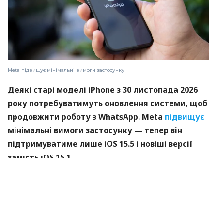
Meta підвищує мінімальні вимоги застосунку
Деякі старі моделі iPhone з 30 листопада 2026
року потребуватимуть оновлення системи, щоб
продовжити роботу з WhatsApp. Meta
підвищує
мінімальні вимоги застосунку — тепер він
підтримуватиме лише iOS 15.5 і новіші версії
замість iOS 15.1.
Які моделі підпадають під оновлення
Під оновлення підпадають iPhone 6s, 6s Plus,
перше покоління iPhone SE, а також iPhone 7 і 7