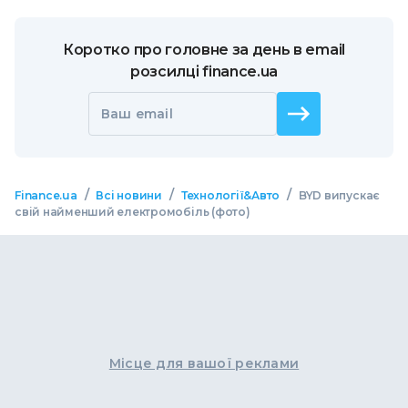
Коротко про головне за день в email
розсилці finance.ua
Ваш email
/
/
/
Finance.ua
Всі новини
Технології&Авто
BYD випускає
свій найменший електромобіль (фото)
Місце для вашої реклами