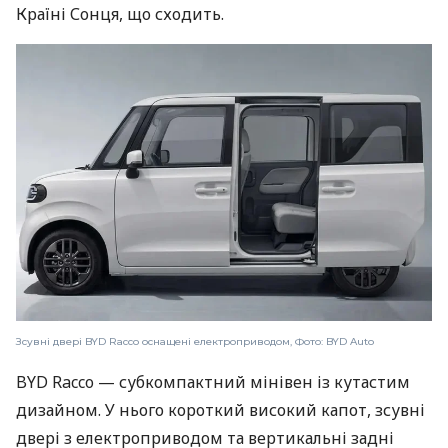
Країні Сонця, що сходить.
Зсувні двері BYD Racco оснащені електроприводом, Фото: BYD Auto
BYD Racco — субкомпактний мінівен із кутастим
дизайном. У нього короткий високий капот, зсувні
двері з електроприводом та вертикальні задні