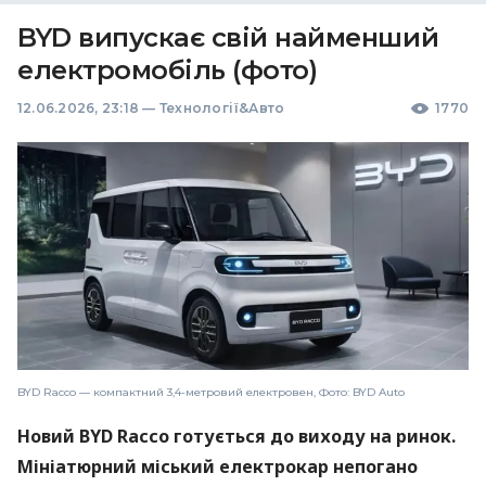
BYD випускає свій найменший
електромобіль (фото)
12.06.2026, 23:18
—
Технології&Авто
1770
BYD Racco — компактний 3,4-метровий електровен, Фото: BYD Auto
Новий BYD Racco готується до виходу на ринок.
Мініатюрний міський електрокар непогано