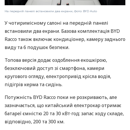
На передній панелі встановили два екрани, Фото: BYD Auto
У чотиримісному салоні на передній панелі
встановили два екрани. Базова комплектація BYD
Racco також включає кондиціонер, камеру заднього
виду та 6 подушок безпеки.
Топова версія додає оздоблення екошкірою,
безключовий доступ зі смартфона, камери
кругового огляду, електропривід крісла водія,
підігрів керма та сидінь.
Потужність BYD Racco поки не розкривають, але
зазначається, що китайський електрокар отримає
батареї ємністю 20 та 30 кВт∙год: запас ходу складе,
відповідно, 200 та 300 км.