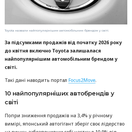
Toyota назвали найпопулярнішим автомобільним брендом у світі.
За підсумками продажів від початку 2026 року
до квітня включно Toyota залишалася
найпопулярнішим автомобільним брендом у
світі.
Такі дані наводить портал
Focus2Move
.
10 найпопулярніших автобрендів у
світі
Попри зниження продажів на 3,4% у річному
вимірі, японський автогігант зберіг своє лідерство
на ринку, забезпечивши собі частку в 10,9% від