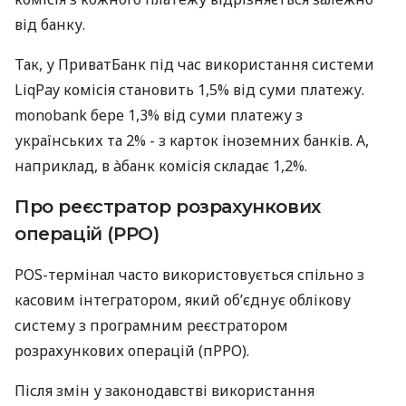
від банку.
Так, у ПриватБанк під час використання системи
LiqPay комісія становить 1,5% від суми платежу.
monobank бере 1,3% від суми платежу з
українських та 2% - з карток іноземних банків. А,
наприклад, в àбанк комісія складає 1,2%.
Про реєстратор розрахункових
операцій (РРО)
POS-термінал часто використовується спільно з
касовим інтегратором, який об’єднує облікову
систему з програмним реєстратором
розрахункових операцій (пРРО).
Після змін у законодавстві використання