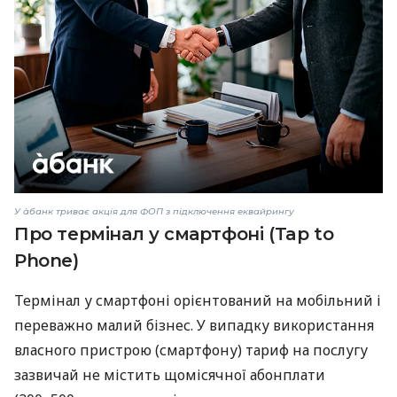
У àбанк триває акція для ФОП з підключення еквайрингу
Про термінал у смартфоні (Tap to
Phone)
Термінал у смартфоні орієнтований на мобільний і
переважно малий бізнес. У випадку використання
власного пристрою (смартфону) тариф на послугу
зазвичай не містить щомісячної абонплати