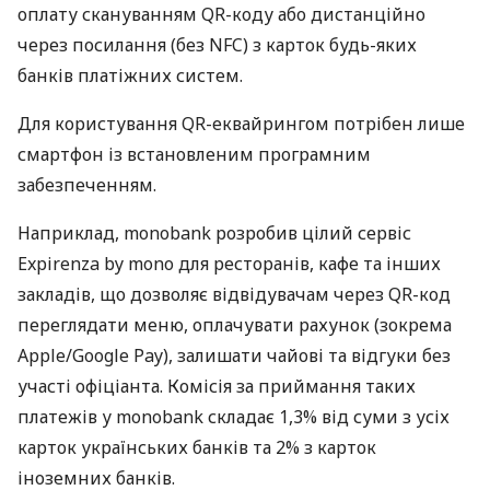
оплату скануванням QR-коду або дистанційно
через посилання (без NFC) з карток будь-яких
банків платіжних систем.
Для користування QR-еквайрингом потрібен лише
смартфон із встановленим програмним
забезпеченням.
Наприклад, monobank розробив цілий сервіс
Expirenza by mono для ресторанів, кафе та інших
закладів, що дозволяє відвідувачам через QR-код
переглядати меню, оплачувати рахунок (зокрема
Apple/Google Pay), залишати чайові та відгуки без
участі офіціанта. Комісія за приймання таких
платежів у monobank складає 1,3% від суми з усіх
карток українських банків та 2% з карток
іноземних банків.