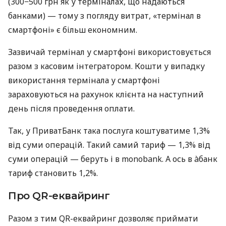
(300−500 грн як у терміналах, що надаються
банками) — тому з погляду витрат, «термінал в
смартфоні» є більш економним.
Зазвичай термінал у смартфоні використовується
разом з касовим інтегратором. Кошти у випадку
використання термінала у смартфоні
зараховуються на рахунок клієнта на наступний
день після проведення оплати.
Так, у ПриватБанк така послуга коштуватиме 1,3%
від суми операцій. Такий самий тариф — 1,3% від
суми операцій — беруть і в monobank. А ось в àбанк
тариф становить 1,2%.
Про QR-еквайринг
Разом з тим QR-еквайринг дозволяє приймати