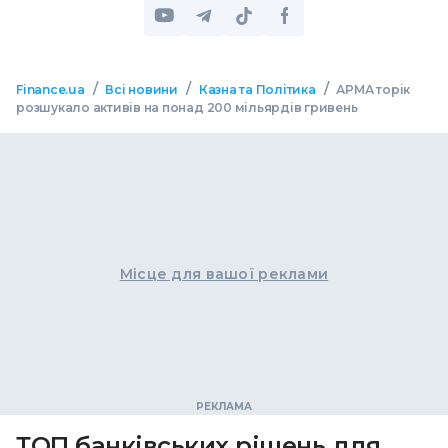
/
/
/
Finance.ua
Всі новини
Казна та Політика
АРМА торік
розшукало активів на понад 200 мільярдів гривень
Місце для вашої реклами
ТОП банківських рішень для