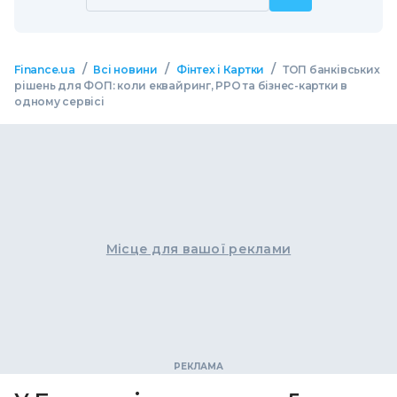
/
/
/
Finance.ua
Всі новини
Фінтех і Картки
ТОП банківських
рішень для ФОП: коли еквайринг, РРО та бізнес-картки в
одному сервісі
Місце для вашої реклами