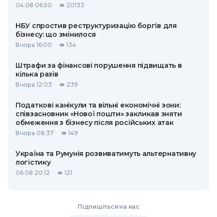
04.08 06:50
20133
НБУ спростив реструктуризацію боргів для
бізнесу: що змінилося
Вчора 16:00
134
Штрафи за фінансові порушення підвищать в
кілька разів
Вчора 12:03
239
Податкові канікули та вільні економічні зони:
співзасновник «Нової пошти» закликав зняти
обмеження з бізнесу після російських атак
Вчора 08:37
149
Україна та Румунія розвиватимуть альтернативну
логістику
06.08 20:12
121
Підпишіться на нас