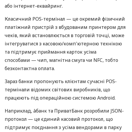
або інтернет-еквайринг.
Класичний POS-термінал — це окремий фізичний
платіжний пристрій з вбудованим принтером для
чеків, який встановлюється в торговій точці, може
інтегруватися з касовою/комп'ютерною технікою
та підтримує приймання карток усіма
способами — чип, магнітна смуга чи NFC, тобто
безконтактна оплата.
Зараз банки пропонують клієнтам сучасні POS-
термінали відомих світових виробників, що
працюють під операційною системою Android.
Наприклад, àбанк та ПриватБанк розробили JSON-
протокол — це єдиний касовий протокол, що
підтримує поєднання з усіма вендорами в парку