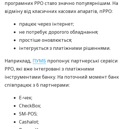
програмних РРО стало значно популярнішим. На
відміну від класичних касових апаратів, пРРО:
працює через інтернет;
не потребує дорогого обладнання;
простіше оновлюється;
інтегрується з платіжними рішеннями.
Наприклад,
ПУМБ
пропонує партнерські сервіси
РРО, які вже інтегровані з платіжними
інструментами банку. На поточний момент банк
співпрацює з 6 партнерами:
E-чек;
CheckBox;
SM-POS;
Cashalot;