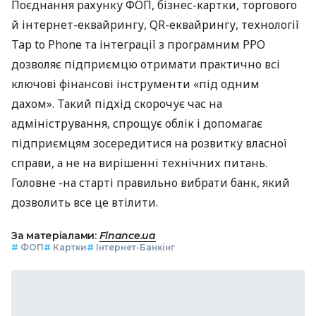
Поєднання рахунку ФОП, бізнес-картки, торгового
й інтернет-еквайрингу, QR-еквайрингу, технології
Tap to Phone та інтеграції з програмним РРО
дозволяє підприємцю отримати практично всі
ключові фінансові інструменти «під одним
дахом». Такий підхід скорочує час на
адміністрування, спрощує облік і допомагає
підприємцям зосередитися на розвитку власної
справи, а не на вирішенні технічних питань.
Головне -на старті правильно вибрати банк, який
дозволить все це втілити.
За матеріалами:
Finance.ua
#
ФОП
#
Картки
#
Інтернет-Банкінг