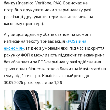
банку (Ingenico, Verifone, PAX). Водночас не
потрібно друкувати чеки з термінала (у разі
реалізації друкування термінального чека на
касовому принтері).
А у вищезгаданому àбанк станом на момент
написання тексту триває акція
«POSтійна
економія»
, згідно з умовами якої під час відкриття
рахунку ФОП є можливість підключити еквайринг
без абонплати за POS-термінал у разі здійснення
трьох оплат бізнес-карткою Блакитна Mastercard на
суму від 1 тис. грн. Комісія за еквайринг до
30.09.2026 р. складе лише 1,2%.