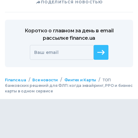
ПОДЕЛИТЬСЯ НОВОСТЬЮ
Коротко о главном за день в email
рассылке finance.ua
Ваш email
/
/
/
Finance.ua
Все новости
Финтех и Карты
ТОП
банковских решений для ФЛП: когда эквайринг, РРО и бизнес
карты в одном сервисе