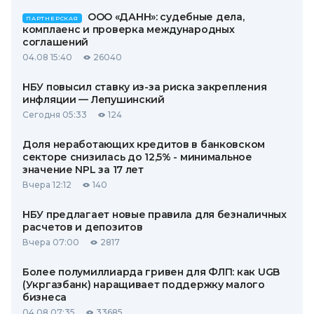
ООО «ДАНН»: судебные дела,
ПАРТНЕРСКАЯ
комплаенс и проверка международных
соглашений
04.08 15:40
26040
НБУ повысил ставку из-за риска закрепления
инфляции — Лепушинский
Сегодня 05:33
124
Доля неработающих кредитов в банковском
секторе снизилась до 12,5% - минимальное
значение NPL за 17 лет
Вчера 12:12
140
НБУ предлагает новые правила для безналичных
расчетов и депозитов
Вчера 07:00
2817
Более полумиллиарда гривен для ФЛП: как UGB
(Укргазбанк) наращивает поддержку малого
бизнеса
04.08 07:35
33685