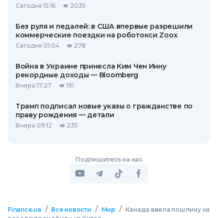
Сегодня 15:16
2035
Без руля и педалей: в США впервые разрешили
коммерческие поездки на роботокси Zoox
Сегодня 01:04
278
Война в Украине принесла Ким Чен Инну
рекордные доходы — Bloomberg
Вчера 17:27
191
Трамп подписал новые указы о гражданстве по
праву рождения — детали
Вчера 09:12
235
Подпишитесь на нас
/
/
/
Finance.ua
Все новости
Мир
Канада ввела пошлину на