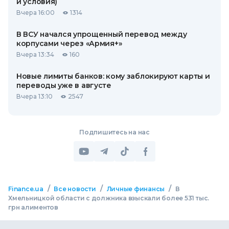
и условия)
Вчера 16:00
1314
В ВСУ начался упрощенный перевод между
корпусами через «Армия+»
Вчера 13:34
160
Новые лимиты банков: кому заблокируют карты и
переводы уже в августе
Вчера 13:10
2547
Подпишитесь на нас
/
/
/
Finance.ua
Все новости
Личные финансы
В
Хмельницкой области с должника взыскали более 531 тыс.
грн алиментов