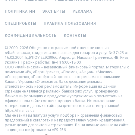
ПОЛИТИКА ИИ
ЭКСПЕРТЫ
РЕКЛАМА
СПЕЦПРОЕКТЫ
ПРАВИЛА ПОЛЬЗОВАНИЯ
КОНФИДЕНЦИАЛЬНОСТЬ
КОНТАКТЫ
© 2000–2026 Общество с ограниченной ответственностью
«Файненс.юа», свидетельство на знак для товаров и услуг № 37423 от
16.02.2004, ЕДРПОУ 22929966. Адрес: ул. Николая Гринченко, 4В, Киев,
Украина. График работы: Пн–Пт 9:00–18:00.
ООО «Файненс.юа» – независимый финансовый портал. Материалы с
пометками «Р», «Партнёрская», «Промо», «Акция», «Мнение»,
«Спецпроект», «Партнёрский проект» – это реклама в понимании
Закона Украины «О рекламе». За содержание рекламы
ответственность несёт рекламодатель. Информация на данной
странице не является рекламой банковских услуг. Проверенную
банком информацию о продуктах и услугах можно посмотреть на
официальном сайте соответствующего банка. Использование
материалов и данных с сайта разрешено только с гиперссылкой
https://finance.ua.
Мы не взимаем плату за услуги подбора и сравнения финансовых
предложений в каталогах и не предоставляем услуги кредитования,
размещения депозитов и страхования. Ваши личные данные на сайте
защищены шифрованием AES-256.