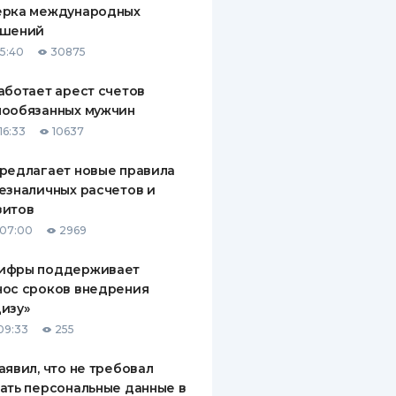
ерка международных
ДИТЕЛИ ПО
ашений
ВАНИЮ
15:40
30875
РАХОВЫЕ ПОЛИСЫ
аботает арест счетов
нообязанных мужчин
ВЫЕ КОМПАНИИ
16:33
10637
 О СТРАХОВЫХ
ИЯХ
редлагает новые правила
езналичных расчетов и
КА И ОПЛАТА
зитов
 07:00
2969
ТЫ
ифры поддерживает
нос сроков внедрения
изу»
09:33
255
аявил, что не требовал
ать персональные данные в