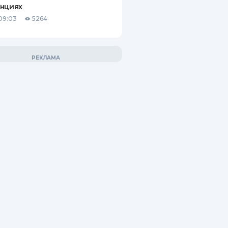
анциях
09:03
5264