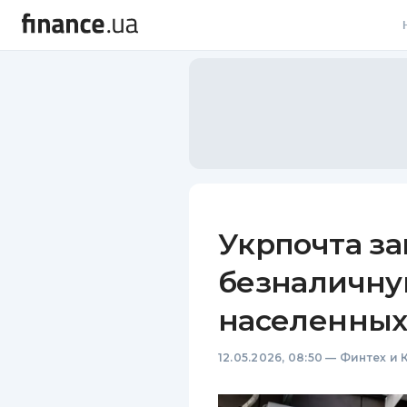
В
В
Л
А
Н
Укрпочта за
С
безналичную
П
населенных
Т
12.05.2026, 08:50
—
Финтех и 
Р