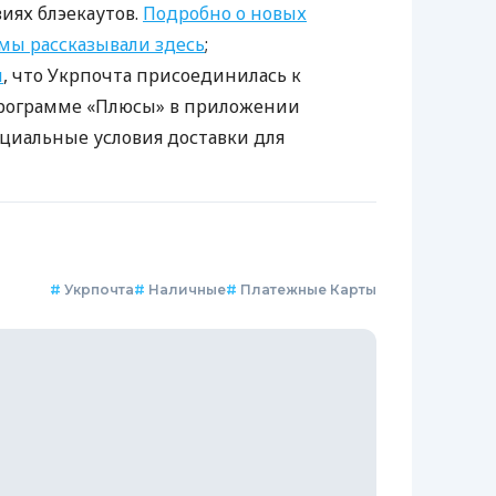
виях блэекаутов.
Подробно о новых
мы рассказывали здесь
;
и
, что Укрпочта присоединилась к
программе «Плюсы» в приложении
ециальные условия доставки для
#
Укрпочта
#
Наличные
#
Платежные Карты