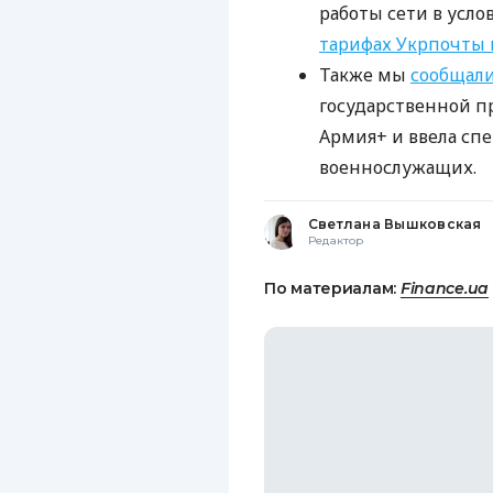
работы сети в усло
тарифах Укрпочты 
Также мы
сообщал
государственной 
Армия+ и ввела сп
военнослужащих.
Светлана Вышковская
Редактор
По материалам:
Finance.ua