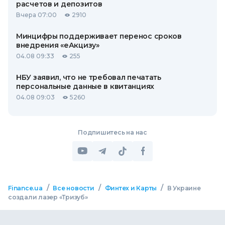
расчетов и депозитов
Вчера 07:00
2910
Минцифры поддерживает перенос сроков
внедрения «еАкцизу»
04.08 09:33
255
НБУ заявил, что не требовал печатать
персональные данные в квитанциях
04.08 09:03
5260
Подпишитесь на нас
/
/
/
Finance.ua
Все новости
Финтех и Карты
В Украине
создали лазер «Тризуб»