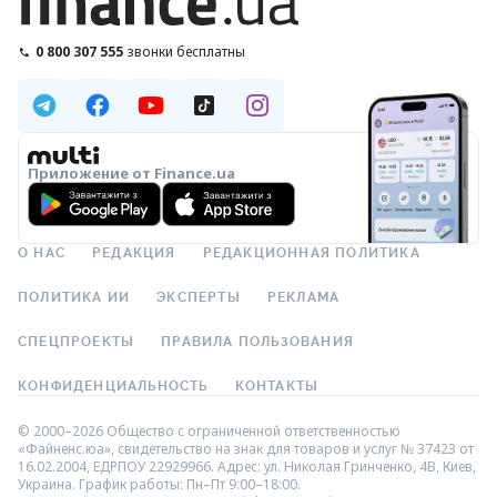
0 800 307 555
звонки бесплатны
Приложение от Finance.ua
О НАС
РЕДАКЦИЯ
РЕДАКЦИОННАЯ ПОЛИТИКА
ПОЛИТИКА ИИ
ЭКСПЕРТЫ
РЕКЛАМА
СПЕЦПРОЕКТЫ
ПРАВИЛА ПОЛЬЗОВАНИЯ
КОНФИДЕНЦИАЛЬНОСТЬ
КОНТАКТЫ
© 2000–2026 Общество с ограниченной ответственностью
«Файненс.юа», свидетельство на знак для товаров и услуг № 37423 от
16.02.2004, ЕДРПОУ 22929966. Адрес: ул. Николая Гринченко, 4В, Киев,
Украина. График работы: Пн–Пт 9:00–18:00.