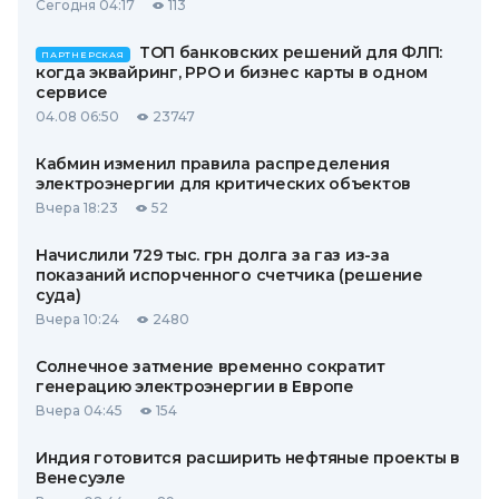
Сегодня 04:17
113
ТОП банковских решений для ФЛП:
ПАРТНЕРСКАЯ
когда эквайринг, РРО и бизнес карты в одном
сервисе
04.08 06:50
23747
Кабмин изменил правила распределения
электроэнергии для критических объектов
Вчера 18:23
52
Начислили 729 тыс. грн долга за газ из-за
показаний испорченного счетчика (решение
суда)
Вчера 10:24
2480
Солнечное затмение временно сократит
генерацию электроэнергии в Европе
Вчера 04:45
154
Индия готовится расширить нефтяные проекты в
Венесуэле