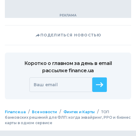
ПОДЕЛИТЬСЯ НОВОСТЬЮ
Коротко о главном за день в email
рассылке finance.ua
Ваш email
/
/
/
Finance.ua
Все новости
Финтех и Карты
ТОП
банковских решений для ФЛП: когда эквайринг, РРО и бизнес
карты в одном сервисе