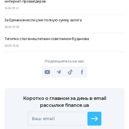
интернет-провайдеров
15.06 07:21
За Ермака внесли уже полную сумму залога
18.05 07:33
Тигипко стал внештатным советником Буданова
05.05 13:46
Подпишитесь на нас
Коротко о главном за день в email
рассылке finance.ua
Ваш email