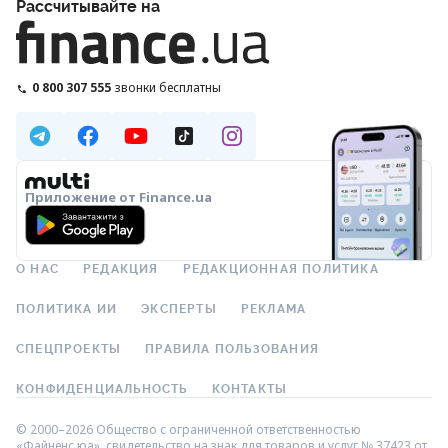
Рассчитывайте на
0 800 307 555
звонки бесплатны
Приложение от Finance.ua
О НАС
РЕДАКЦИЯ
РЕДАКЦИОННАЯ ПОЛИТИКА
ПОЛИТИКА ИИ
ЭКСПЕРТЫ
РЕКЛАМА
СПЕЦПРОЕКТЫ
ПРАВИЛА ПОЛЬЗОВАНИЯ
КОНФИДЕНЦИАЛЬНОСТЬ
КОНТАКТЫ
© 2000–2026 Общество с ограниченной ответственностью
«Файненс.юа», свидетельство на знак для товаров и услуг № 37423 от