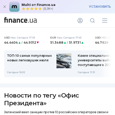
Multi от Finance.ua
УСТАНОВИТЬ
(8,9K+)
USD
Нал
,
Сегодня 17:43
EUR
Нал
,
Сегодня 17:43
USD
НБУ
,
Вчер
44.4404
44.9312
51.3488
51.9731
44.7626
/
/
ТОП-10 самых популярных
Какие специальности
новых легковушек июля
университеты выбир
поступающие в 2026 
Сегодня 16:02
Сегодня 11:13
Новости по тегу
«
Офис
Президента
»
Зеленский ввел санкции против 10 российских операторов связи и