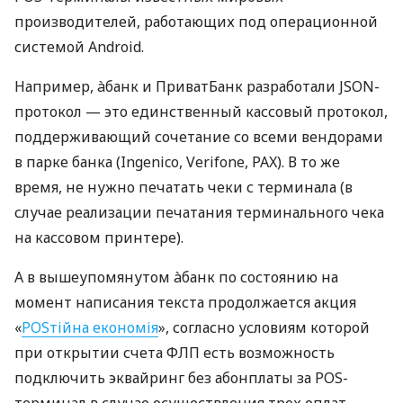
производителей, работающих под операционной
системой Android.
Например, àбанк и ПриватБанк разработали JSON-
протокол — это единственный кассовый протокол,
поддерживающий сочетание со всеми вендорами
в парке банка (Ingenico, Verifone, PAX). В то же
время, не нужно печатать чеки с терминала (в
случае реализации печатания терминального чека
на кассовом принтере).
А в вышеупомянутом àбанк по состоянию на
момент написания текста продолжается акция
«
POSтійна економія
», согласно условиям которой
при открытии счета ФЛП есть возможность
подключить эквайринг без абонплаты за POS-
терминал в случае осуществления трех оплат