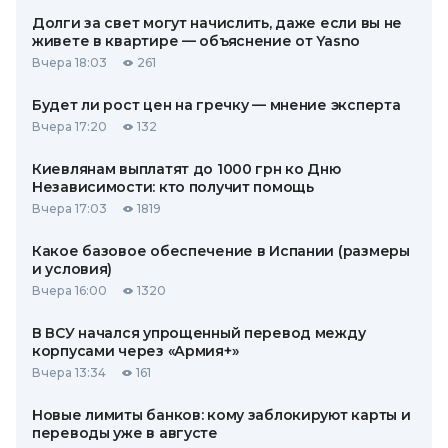
Долги за свет могут начислить, даже если вы не
живете в квартире — объяснение от Yasno
Вчера 18:03
261
Будет ли рост цен на гречку — мнение эксперта
Вчера 17:20
132
Киевлянам выплатят до 1000 грн ко Дню
Независимости: кто получит помощь
Вчера 17:03
1819
Какое базовое обеспечение в Испании (размеры
и условия)
Вчера 16:00
1320
В ВСУ начался упрощенный перевод между
корпусами через «Армия+»
Вчера 13:34
161
Новые лимиты банков: кому заблокируют карты и
переводы уже в августе