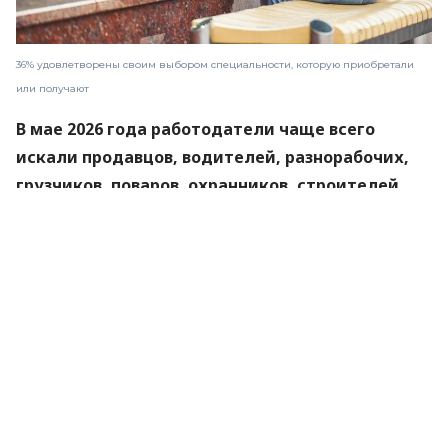
36% удовлетворены своим выбором специальности, которую приобретали
или получают
В мае 2026 года работодатели чаще всего
искали продавцов, водителей, разнорабочих,
грузчиков, поваров, охранников, строителей,
продавцов-консультантов, автослесарей. В
основном это вакансии из сегмента «голубых»
и «серых воротничков». Именно в этих областях
дефицит кадров наиболее ощутим. В перечень
специальностей, на которые абитуриенты
подали больше всего заявлений, в 2025 году
вошли менеджмент, филология, психология,
маркетинг, экономика, компьютерные науки и
право.