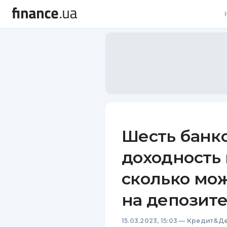
В
В
Л
А
Н
Шесть банк
С
доходность 
П
сколько мож
Т
на депозит
Р
15.03.2023, 15:03
—
Кредит&Де