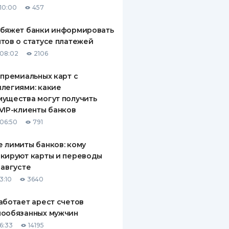
10:00
457
ДИТЕЛИ ПО
ВАНИЮ
обяжет банки информировать
тов о статусе платежей
РАХОВЫЕ ПОЛИСЫ
08:02
2106
ВЫЕ КОМПАНИИ
 премиальных карт с
легиями: какие
 О СТРАХОВЫХ
ИЯХ
ущества могут получить
VIP-клиенты банков
КА И ОПЛАТА
06:50
791
ТЫ
 лимиты банков: кому
кируют карты и переводы
 августе
3:10
3640
аботает арест счетов
нообязанных мужчин
6:33
14195