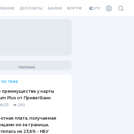
ОВАНИЕ
ДЕПОЗИТЫ
БАНКИ
ФОРУМ
РУ
ВСЕ ДЕПОЗИТЫ
ВСЕ БАНКИ
ВАНИЕ ЖИЛЬЯ ОТ
ДЕПОЗИТЫ В USD
ОТЗЫВЫ О БАНКАХ
И ШАХЕДОВ
ДЕПОЗИТЫ В EUR
МИКРОФИНАНСОВЫЕ
АХОВКА ЗАГРАНИЦУ
ОРГАНИЗАЦИИ
БОНУС К ДЕПОЗИТАМ
ОТЗЫВЫ ОБ МФО
УСЛОВИЯ АКЦИИ
Я КАРТА
 ПО ТЕМЕ
ВОПРОСЫ И ОТВЕТЫ
ОННАЯ ВИНЬЕТКА
 преимущества у карты
ДЕПОЗИТНЫЙ КАЛЬКУЛЯТОР
um Plus от ПриватБанк
Я СОТРУДНИКОВ
16:33
290
ПУТЕВОДИТЕЛИ ПО
SSISTANCE
СБЕРЕЖЕНИЯМ
отная плата, получаемая
нцами из-за границы,
ВАНИЕ ОТ
тилась на 23,6% - НБУ
ТНЫХ СЛУЧАЕВ