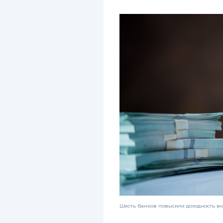
Шесть банков повысили доходность вк