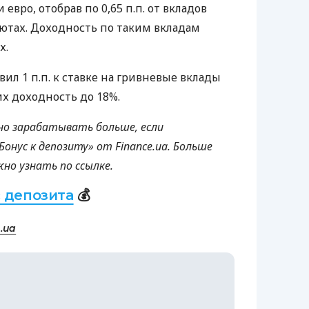
 евро, отобрав по 0,65 п.п. от вкладов
лютах. Доходность по таким вкладам
х.
вил 1 п.п. к ставке на гривневые вклады
их доходность до 18%.
но зарабатывать больше, если
онус к депозиту» от Finance.ua. Больше
но узнать по ссылке.
 депозита
💰
.ua