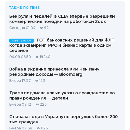
ТАКЖЕ ПО ТЕМЕ
Без руля и педалей: в США впервые разрешили
коммерческие поездки на роботокси Zoox
Сегодня 01:04
92
ТОП банковских решений для ФЛП:
ПАРТНЕРСКАЯ
когда эквайринг, РРО и бизнес карты в одном
сервисе
04.08 06:50
19240
Война в Украине принесла Ким Чен Инну
рекордные доходы — Bloomberg
Вчера 17:27
153
Трамп подписал новые указы о гражданстве по
праву рождения — детали
Вчера 09:12
223
С начала года в Украину не вернулись более 200
тыс. граждан
Вчера 07:38
1123