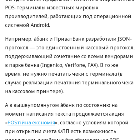
POS-терминалы известных мировых
производителей, работающих под операционной
системой Android.
Например, àбанк и ПриватБанк разработали JSON-
протокол — это единственный кассовый протокол,
поддерживающий сочетание со всеми вендорами
в парке банка (Ingenico, Verifone, PAX). В то же
время, не нужно печатать чеки с терминала (в
случае реализации печатания терминального чека
на кассовом принтере).
А в вышеупомянутом àбанк по состоянию на
момент написания текста продолжается акция
«
POSтійна економія
», согласно условиям которой
при открытии счета ФЛП есть возможность
подключить эквайринг без абонплаты за POS-