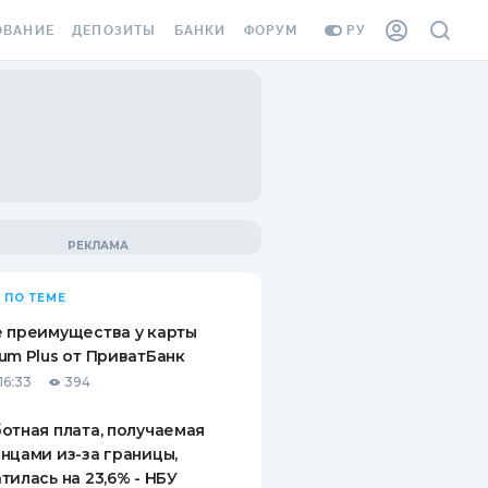
ОВАНИЕ
ДЕПОЗИТЫ
БАНКИ
ФОРУМ
РУ
ВСЕ ДЕПОЗИТЫ
ВСЕ БАНКИ
ВАНИЕ ЖИЛЬЯ ОТ
ДЕПОЗИТЫ В USD
ОТЗЫВЫ О БАНКАХ
И ШАХЕДОВ
ДЕПОЗИТЫ В EUR
МИКРОФИНАНСОВЫЕ
АХОВКА ЗАГРАНИЦУ
ОРГАНИЗАЦИИ
БОНУС К ДЕПОЗИТАМ
ОТЗЫВЫ ОБ МФО
УСЛОВИЯ АКЦИИ
Я КАРТА
 ПО ТЕМЕ
ВОПРОСЫ И ОТВЕТЫ
ОННАЯ ВИНЬЕТКА
 преимущества у карты
ДЕПОЗИТНЫЙ КАЛЬКУЛЯТОР
um Plus от ПриватБанк
Я СОТРУДНИКОВ
16:33
394
ПУТЕВОДИТЕЛИ ПО
SSISTANCE
СБЕРЕЖЕНИЯМ
отная плата, получаемая
нцами из-за границы,
ВАНИЕ ОТ
тилась на 23,6% - НБУ
ТНЫХ СЛУЧАЕВ