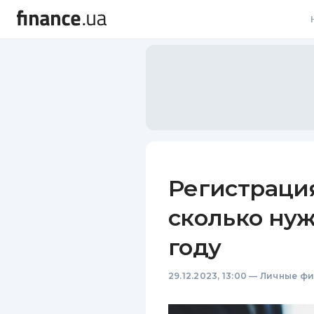
В
В
Л
А
Н
Регистраци
С
сколько нуж
П
году
Т
29.12.2023, 13:00
—
Личные ф
Р