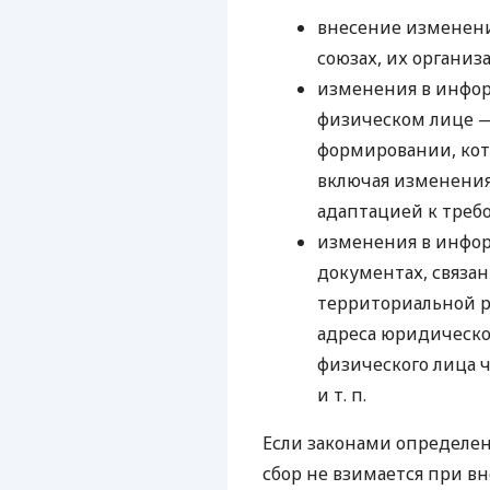
внесение изменен
союзах, их организ
изменения в инфо
физическом лице 
формировании, кот
включая изменения
адаптацией к треб
изменения в инфор
документах, связа
территориальной р
адреса юридическо
физического лица 
и т. п.
Если законами определе
сбор не взимается при 