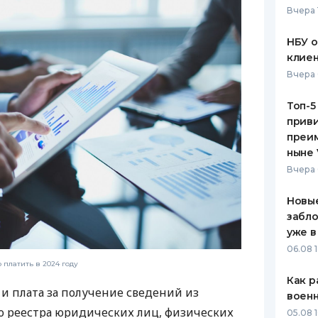
Вчера 
ЕЖЕМЕСЯЧНЫЙ ОБЗОР
ПУТЕВО
КЕШБЭКА
СТРАХО
НБУ 
клиен
ПУТЕВОДИТЕЛИ ПО
ВСЕ СТ
Вчера 
БАНКОВСКИМ КАРТАМ
СТРАХО
Топ-5
приви
ОТЗЫВЫ
КОМПАН
преим
ныне 
ДОСТАВ
Вчера 
КОНТАК
Новые
забло
уже в
06.08 1
 платить в 2024 году
Как р
 плата за получение сведений из
воен
о реестра юридических лиц, физических
05.08 1