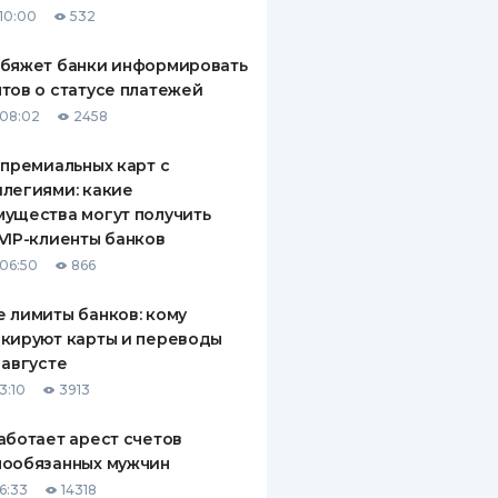
10:00
532
ДИТЕЛИ ПО
ВАНИЮ
обяжет банки информировать
тов о статусе платежей
РАХОВЫЕ ПОЛИСЫ
08:02
2458
ВЫЕ КОМПАНИИ
 премиальных карт с
легиями: какие
 О СТРАХОВЫХ
ИЯХ
ущества могут получить
VIP-клиенты банков
КА И ОПЛАТА
06:50
866
ТЫ
 лимиты банков: кому
кируют карты и переводы
 августе
3:10
3913
аботает арест счетов
нообязанных мужчин
6:33
14318