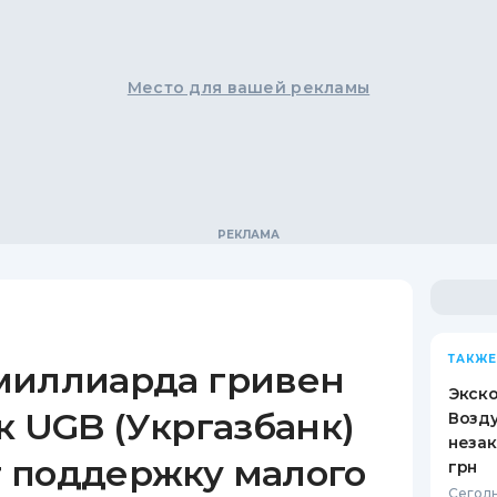
Место для вашей рекламы
ТАКЖЕ
миллиарда гривен
Экск
к UGB (Укргазбанк)
Возду
незак
 поддержку малого
грн
Сегодн