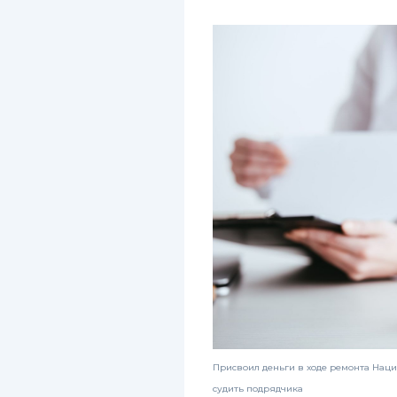
Присвоил деньги в ходе ремонта Наци
судить подрядчика