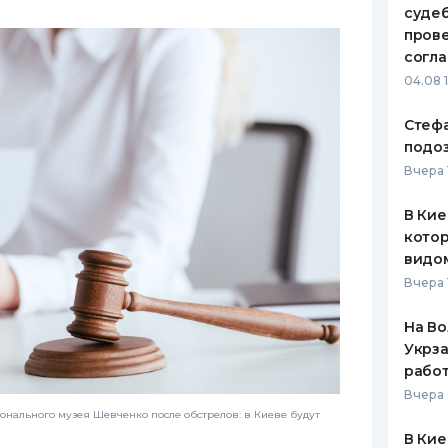
судеб
ЕЖЕМЕСЯЧНЫЙ ОБЗОР
ПУТЕВО
пров
КЕШБЭКА
СТРАХО
согл
04.08 
ПУТЕВОДИТЕЛИ ПО
ВСЕ СТ
БАНКОВСКИМ КАРТАМ
Стеф
СТРАХО
подо
ОТЗЫВЫ
Вчера 
КОМПАН
В Кие
ДОСТАВ
котор
видо
КОНТАК
Вчера 
На Во
Укрза
работ
Вчера 
онального музея Шевченко после обстрелов: в Киеве будут
В Кие