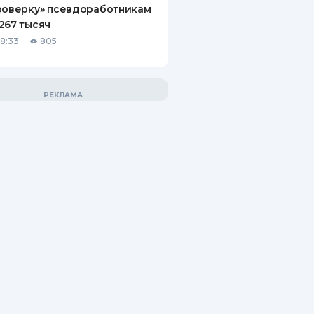
роверку» псевдоработникам
267 тысяч
18:33
805