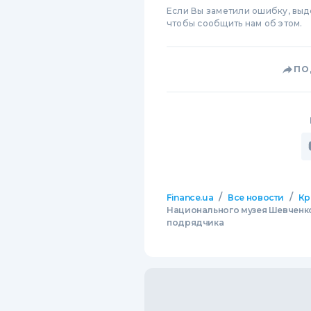
Если Вы заметили ошибку, вы
чтобы сообщить нам об этом.
ПО
/
/
Finance.ua
Все новости
Кр
Национального музея Шевченко 
подрядчика