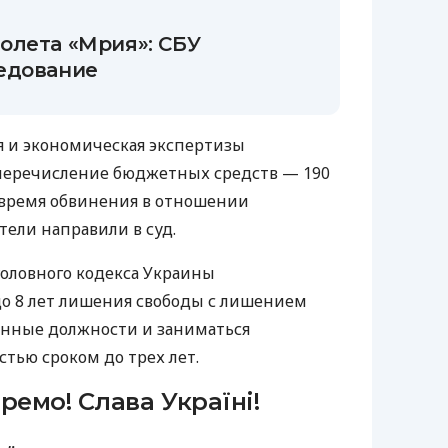
олета «Мрия»: СБУ
едование
я и экономическая экспертизы
еречисление бюджетных средств — 190
е время обвинения в отношении
ели направили в суд.
6 Уголовного кодекса Украины
о 8 лет лишения свободы с лишением
енные должности и заниматься
тью сроком до трех лет.
ремо! Слава Україні!