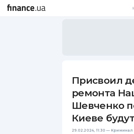
В
В
Л
А
Н
Присвоил д
С
ремонта На
П
Шевченко по
Т
Киеве будут
Р
29.02.2024, 11:30
—
Криминал