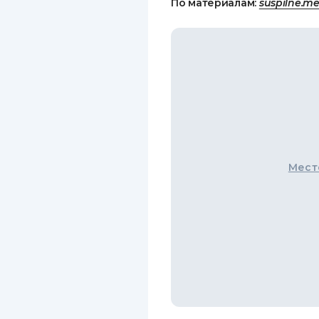
По материалам:
suspilne.m
Мест