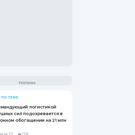
 ПО ТЕМЕ
омандующий логистикой
шных сил подозревается в
онном обогащении на 21 млн
я 14:22
128