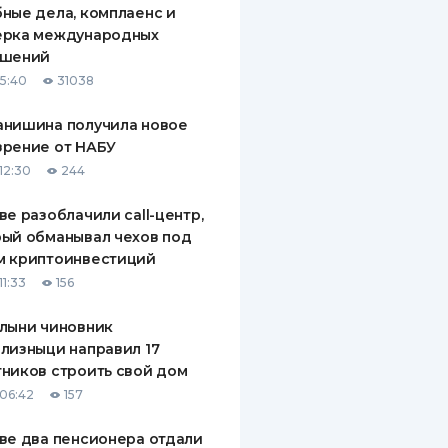
ные дела, комплаенс и
ДИТЕЛИ ПО
ерка международных
ВАНИЮ
ашений
15:40
31038
РАХОВЫЕ ПОЛИСЫ
анишина получила новое
ВЫЕ КОМПАНИИ
зрение от НАБУ
 О СТРАХОВЫХ
12:30
244
ИЯХ
ве разоблачили call-центр,
КА И ОПЛАТА
ый обманывал чехов под
м криптоинвестиций
ТЫ
11:33
156
лыни чиновник
лизныци направил 17
ников строить свой дом
06:42
157
ве два пенсионера отдали