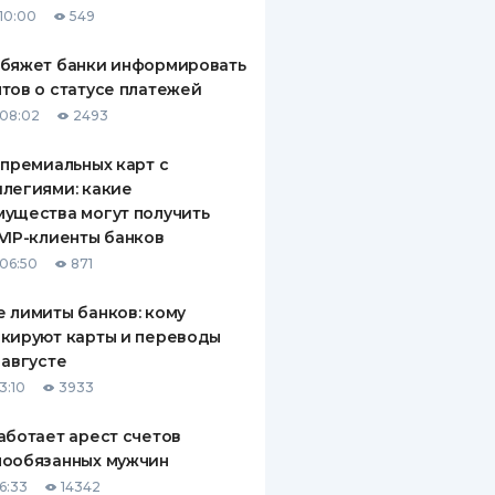
10:00
549
ДИТЕЛИ ПО
ВАНИЮ
обяжет банки информировать
тов о статусе платежей
РАХОВЫЕ ПОЛИСЫ
08:02
2493
ВЫЕ КОМПАНИИ
 премиальных карт с
легиями: какие
 О СТРАХОВЫХ
ИЯХ
ущества могут получить
VIP-клиенты банков
КА И ОПЛАТА
06:50
871
ТЫ
 лимиты банков: кому
кируют карты и переводы
 августе
3:10
3933
аботает арест счетов
нообязанных мужчин
6:33
14342