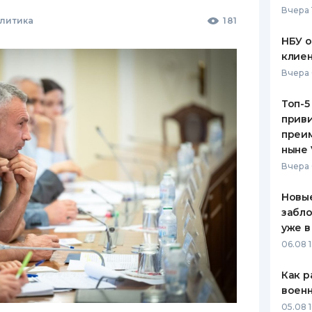
Вчера 
олитика
181
ЕЖЕМЕСЯЧНЫЙ ОБЗОР
ПУТЕВО
КЕШБЭКА
СТРАХО
НБУ 
клиен
ПУТЕВОДИТЕЛИ ПО
ВСЕ СТ
Вчера 
БАНКОВСКИМ КАРТАМ
СТРАХО
Топ-5
приви
ОТЗЫВЫ
КОМПАН
преим
ныне 
ДОСТАВ
Вчера 
КОНТАК
Новые
забло
уже в
06.08 1
Как р
воен
05.08 1