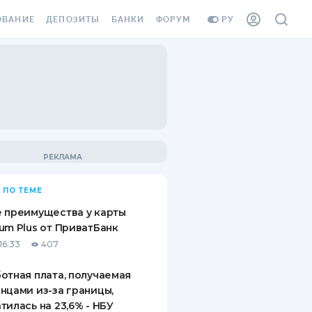
ОВАНИЕ
ДЕПОЗИТЫ
БАНКИ
ФОРУМ
РУ
ВСЕ ДЕПОЗИТЫ
ВСЕ БАНКИ
ВАНИЕ ЖИЛЬЯ ОТ
ДЕПОЗИТЫ В USD
ОТЗЫВЫ О БАНКАХ
И ШАХЕДОВ
ДЕПОЗИТЫ В EUR
МИКРОФИНАНСОВЫЕ
АХОВКА ЗАГРАНИЦУ
ОРГАНИЗАЦИИ
БОНУС К ДЕПОЗИТАМ
ОТЗЫВЫ ОБ МФО
УСЛОВИЯ АКЦИИ
Я КАРТА
 ПО ТЕМЕ
ВОПРОСЫ И ОТВЕТЫ
ОННАЯ ВИНЬЕТКА
 преимущества у карты
ДЕПОЗИТНЫЙ КАЛЬКУЛЯТОР
um Plus от ПриватБанк
Я СОТРУДНИКОВ
16:33
407
ПУТЕВОДИТЕЛИ ПО
SSISTANCE
СБЕРЕЖЕНИЯМ
отная плата, получаемая
нцами из-за границы,
ВАНИЕ ОТ
тилась на 23,6% - НБУ
ТНЫХ СЛУЧАЕВ