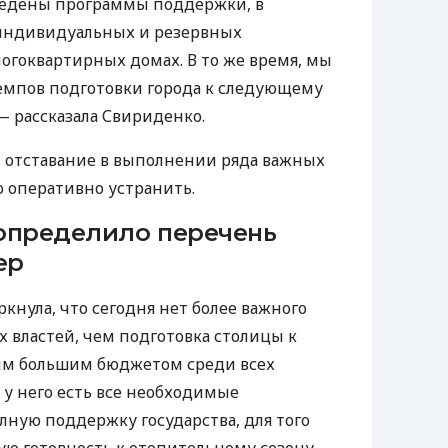
введены программы поддержки, в
 индивидуальных и резервных
огоквартирных домах. В то же время, мы
емпов подготовки города к следующему
— рассказала Свириденко.
т отставание в выполнении ряда важных
 оперативно устранить.
определило перечень
ер
нула, что сегодня нет более важного
х властей, чем подготовка столицы к
мым большим бюджетом среди всех
 у него есть все необходимые
лную поддержку государства, для того
ю готовность к отопительному сезону.