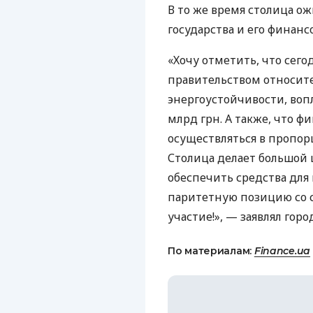
В то же время столица о
государства и его финансо
«Хочу отметить, что сего
правительством относит
энергоустойчивости, воп
млрд грн. А также, что 
осуществляться в пропор
Столица делает большой 
обеспечить средства для
паритетную позицию со с
участие!», — заявлял гор
По материалам:
Finance.ua