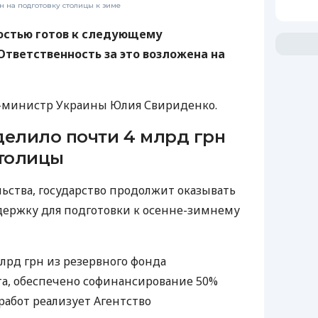
н на подготовку столицы к зиме
остью готов к следующему
Ответственность за это возложена на
министр Украины Юлия Свириденко.
делило почти 4 млрд грн
столицы
льства, государство продолжит оказывать
ержку для подготовки к осенне-зимнему
лрд грн из резервного фонда
а, обеспечено софинансирование 50%
работ реализует Агентство