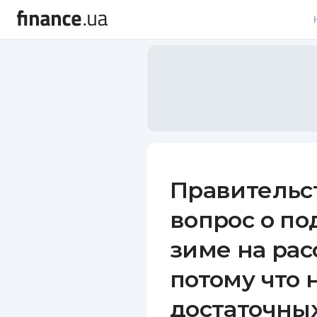
В
В
Л
А
Н
Правительс
С
вопрос о по
П
зиме на ра
Т
потому что 
Р
достаточны