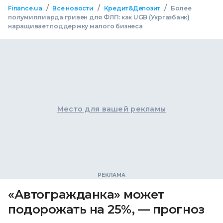
/
/
/
Finance.ua
Все новости
Кредит&Депозит
Более
полумиллиарда гривен для ФЛП: как UGB (Укргазбанк)
наращивает поддержку малого бизнеса
Место для вашей рекламы
«Автогражданка» может
подорожать на 25%, — прогноз