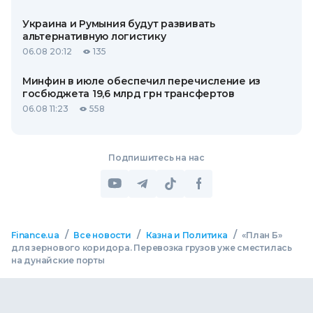
Украина и Румыния будут развивать
альтернативную логистику
06.08 20:12
135
Минфин в июле обеспечил перечисление из
госбюджета 19,6 млрд грн трансфертов
06.08 11:23
558
Подпишитесь на нас
/
/
/
Finance.ua
Все новости
Казна и Политика
«План Б»
для зернового коридора. Перевозка грузов уже сместилась
на дунайские порты