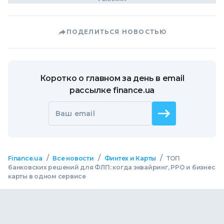
ПОДЕЛИТЬСЯ НОВОСТЬЮ
Коротко о главном за день в email
рассылке finance.ua
Ваш email
/
/
/
Finance.ua
Все новости
Финтех и Карты
ТОП
банковских решений для ФЛП: когда эквайринг, РРО и бизнес
карты в одном сервисе