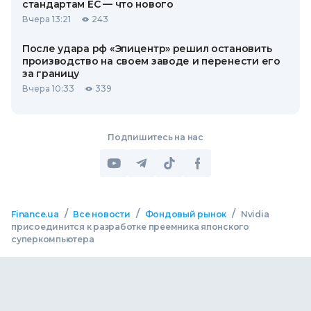
стандартам ЕС — что нового
Вчера 13:21
243
После удара рф «Эпицентр» решил остановить
производство на своем заводе и перенести его
за границу
Вчера 10:33
339
Подпишитесь на нас
/
/
/
Finance.ua
Все новости
Фондовый рынок
Nvidia
присоединится к разработке преемника японского
суперкомпьютера