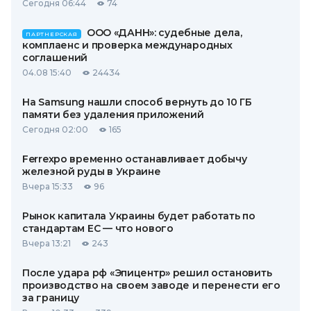
Сегодня 06:44
74
ООО «ДАНН»: судебные дела,
ПАРТНЕРСКАЯ
комплаенс и проверка международных
соглашений
04.08 15:40
24434
На Samsung нашли способ вернуть до 10 ГБ
памяти без удаления приложений
Сегодня 02:00
165
Ferrexpo временно останавливает добычу
железной руды в Украине
Вчера 15:33
96
Рынок капитала Украины будет работать по
стандартам ЕС — что нового
Вчера 13:21
243
После удара рф «Эпицентр» решил остановить
производство на своем заводе и перенести его
за границу