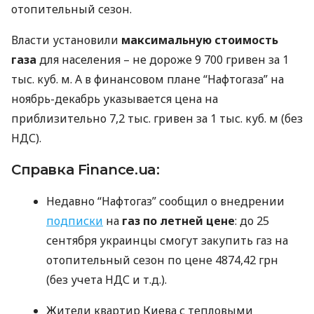
отопительный сезон.
Власти установили
максимальную стоимость
газа
для населения – не дороже 9 700 гривен за 1
тыс. куб. м. А в финансовом плане “Нафтогаза” на
ноябрь-декабрь указывается цена на
приблизительно 7,2 тыс. гривен за 1 тыс. куб. м (без
НДС
).
Справка Finance.ua:
Недавно “Нафтогаз” сообщил о внедрении
подписки
на
газ по летней цене
: до 25
сентября украинцы смогут закупить газ на
отопительный сезон по цене 4874,42 грн
(без учета
НДС
и т.д.).
Жители квартир Киева с тепловыми