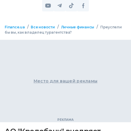
/
/
/
Finance.ua
Все новости
Личные финансы
Преуспели
бы вы, как владелец турагентства?
Место для вашей рекламы