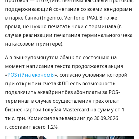
протокол — это единственный кассовый протокол,
поддерживающий сочетание со всеми вендорами
в парке банка (Ingenico, Verifone, PAX). В то же
время, не нужно печатать чеки с терминала (в
случае реализации печатания терминального чека
на кассовом принтере).
А в вышеупомянутом àбанк по состоянию на
момент написания текста продолжается акция
«
POSтійна економія
», согласно условиям которой
при открытии счета ФЛП есть возможность
подключить эквайринг без абонплаты за POS-
терминал в случае осуществления трех оплат
бизнес-картой Голубая Mastercard на сумму от 1
тыс. грн. Комиссия за эквайринг до 30.09.2026
г. составит всего 1,2%.