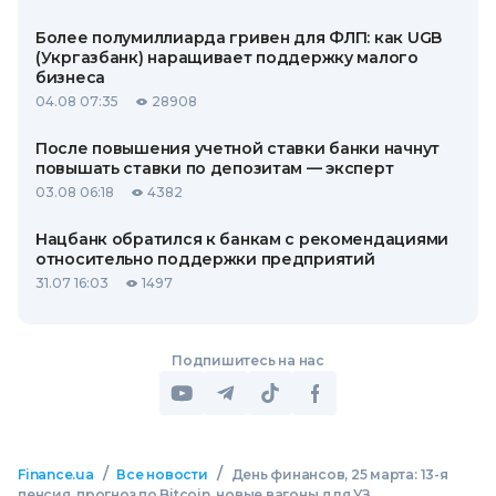
Более полумиллиарда гривен для ФЛП: как UGB
(Укргазбанк) наращивает поддержку малого
бизнеса
04.08 07:35
28908
После повышения учетной ставки банки начнут
повышать ставки по депозитам — эксперт
03.08 06:18
4382
Нацбанк обратился к банкам с рекомендациями
относительно поддержки предприятий
31.07 16:03
1497
Подпишитесь на нас
/
/
Finance.ua
Все новости
День финансов, 25 марта: 13-я
пенсия, прогноз по Bitcoin, новые вагоны для УЗ