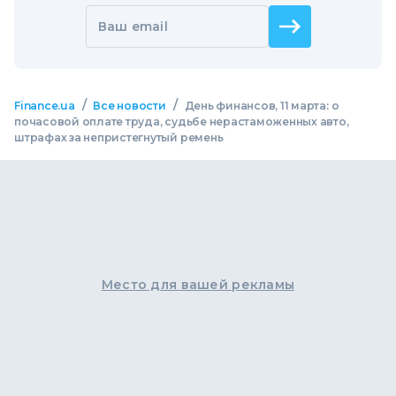
Ваш email
/
/
Finance.ua
Все новости
День финансов, 11 марта: о
почасовой оплате труда, судьбе нерастаможенных авто,
штрафах за непристегнутый ремень
Место для вашей рекламы