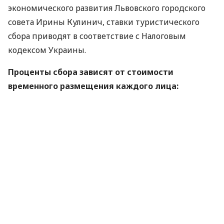
экономического развития Львовского городского
совета Ирины Кулинич, ставки туристического
сбора приводят в соответствие с Налоговым
кодексом Украины.
Проценты сбора зависят от стоимости
временного размещения каждого лица:
при стоимости временного размещения для
одного человека в сутки до 350 грн
включительно – 0,2%;
при стоимости временного размещения для
одного человека за сутки от 350 грн до 750 грн
включительно – 0,3%;
при стоимости временного размещения для
одного человека за сутки от 750 грн до 1200
грн включительно – 0,4%;