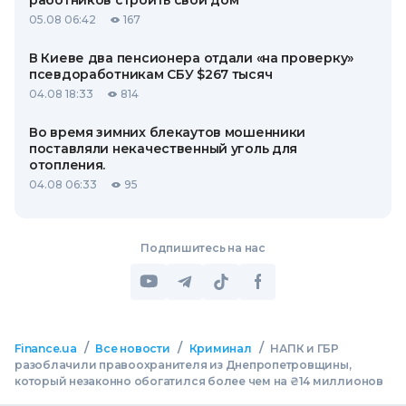
05.08 06:42
167
В Киеве два пенсионера отдали «на проверку»
псевдоработникам СБУ $267 тысяч
04.08 18:33
814
Во время зимних блекаутов мошенники
поставляли некачественный уголь для
отопления.
04.08 06:33
95
Подпишитесь на нас
/
/
/
Finance.ua
Все новости
Криминал
НАПК и ГБР
разоблачили правоохранителя из Днепропетровщины,
который незаконно обогатился более чем на ₴14 миллионов