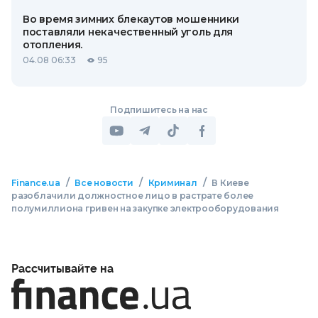
Во время зимних блекаутов мошенники
поставляли некачественный уголь для
отопления.
04.08 06:33
95
Подпишитесь на нас
/
/
/
Finance.ua
Все новости
Криминал
В Киеве
разоблачили должностное лицо в растрате более
полумиллиона гривен на закупке электрооборудования
Рассчитывайте на