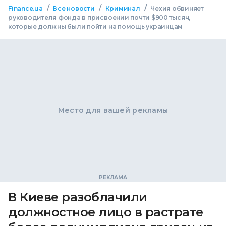
/
/
/
Finance.ua
Все новости
Криминал
Чехия обвиняет
руководителя фонда в присвоении почти $900 тысяч,
которые должны были пойти на помощь украинцам
Место для вашей рекламы
В Киеве разоблачили
должностное лицо в растрате