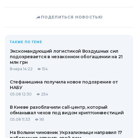
ПОДЕЛИТЬСЯ НОВОСТЬЮ
ТАКЖЕ ПО ТЕМЕ
Экскомандующий логистикой Воздушных сил
подозревается в незаконном обогащении на 21
млн грн
Вчера 14:22
154
Стефанишина получила новое подозрение от
НАБУ
05.08 12:30
254
В Киеве разоблачили call-центр, который
обманывал чехов под видом криптоинвестиций
05.08 11:33
161
На Волыни чиновник Укрзализныци направил 17
работников строить свой дом