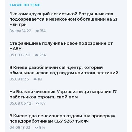
ТАКЖЕ ПО ТЕМЕ
Экскомандующий логистикой Воздушных сил
подозревается в незаконном обогащении на 21
млн грн
Вчера 14:22
154
Стефанишина получила новое подозрение от
НАБУ
05.08 12:30
254
В Киеве разоблачили call-центр, который
обманывал чехов под видом криптоинвестиций
05.08 11:33
161
На Волыни чиновник Укрзализныци направил 17
работников строить свой дом
05.08 06:42
167
В Киеве два пенсионера отдали «на проверку»
псевдоработникам СБУ $267 тысяч
04.08 18:33
814