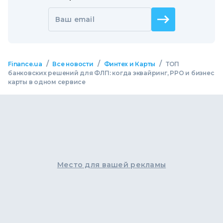
Ваш email
/
/
/
Finance.ua
Все новости
Финтех и Карты
ТОП
банковских решений для ФЛП: когда эквайринг, РРО и бизнес
карты в одном сервисе
Место для вашей рекламы