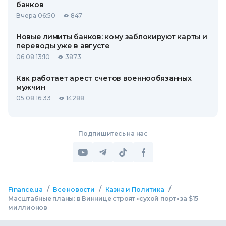
банков
Вчера 06:50
847
Новые лимиты банков: кому заблокируют карты и
переводы уже в августе
06.08 13:10
3873
Как работает арест счетов военнообязанных
мужчин
05.08 16:33
14288
Подпишитесь на нас
/
/
/
Finance.ua
Все новости
Казна и Политика
Масштабные планы: в Виннице строят «сухой порт» за $15
миллионов