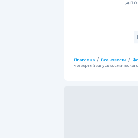
ПО
/
/
Finance.ua
Все новости
Фо
четвертый запуск космического