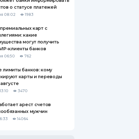
обяжет банки информировать
тов о статусе платежей
я 08:02
1983
 премиальных карт с
легиями: какие
ущества могут получить
VIP-клиенты банков
я 06:50
762
 лимиты банков: кому
кируют карты и переводы
 августе
13:10
3470
аботает арест счетов
нообязанных мужчин
6:33
14064