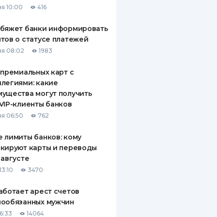
я 10:00
416
ДИТЕЛИ ПО
ВАНИЮ
обяжет банки информировать
тов о статусе платежей
РАХОВЫЕ ПОЛИСЫ
я 08:02
1983
ВЫЕ КОМПАНИИ
 премиальных карт с
легиями: какие
 О СТРАХОВЫХ
ИЯХ
ущества могут получить
VIP-клиенты банков
КА И ОПЛАТА
я 06:50
762
ТЫ
 лимиты банков: кому
кируют карты и переводы
 августе
13:10
3470
аботает арест счетов
нообязанных мужчин
6:33
14064