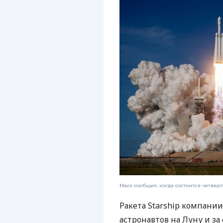
Маск сообщил, когда состоится четверт
Ракета Starship компани
астронавтов на Луну и з