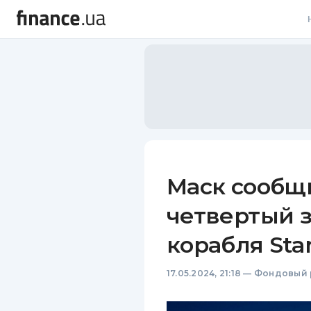
В
В
Л
А
Н
Маск сообщи
С
четвертый з
П
корабля Sta
Т
17.05.2024, 21:18
—
Фондовый 
Р