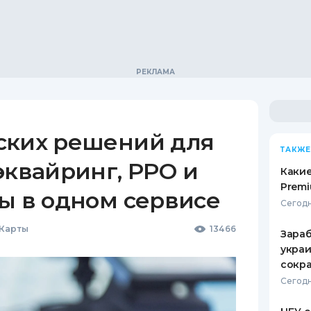
ских решений для
ТАКЖЕ
эквайринг, РРО и
Какие
Premi
ы в одном сервисе
Сегодн
 Карты
13466
Зараб
украи
сокра
Сегодн