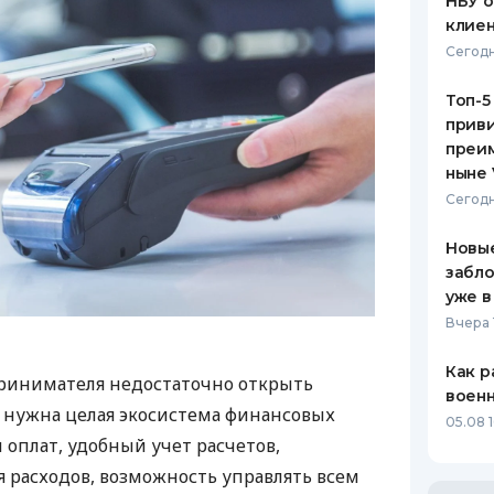
НБУ 
клиен
Сегодн
Топ-5
приви
преим
ныне 
Сегодн
Новые
забло
уже в
Вчера 
Как р
ринимателя недостаточно открыть
воен
у нужна целая экосистема финансовых
05.08 1
 оплат, удобный учет расчетов,
 расходов, возможность управлять всем