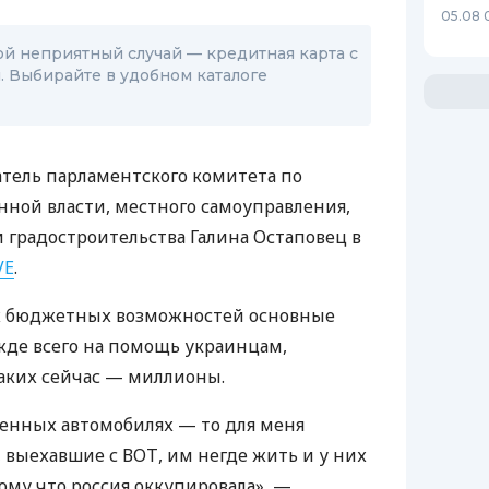
05.08 
ой неприятный случай — кредитная карта с
 Выбирайте в удобном каталоге
атель парламентского комитета по
нной власти, местного самоуправления,
и градостроительства Галина Остаповец в
VE
.
х бюджетных возможностей основные
жде всего на помощь украинцам,
аких сейчас — миллионы.
енных автомобилях — то для меня
выехавшие с ВОТ, им негде жить и у них
ому что россия оккупировала», —