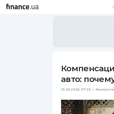
В
В
Л
А
Н
Компенсаци
С
авто: почем
П
10.06.2026, 07:23
—
Технолог
Т
Р