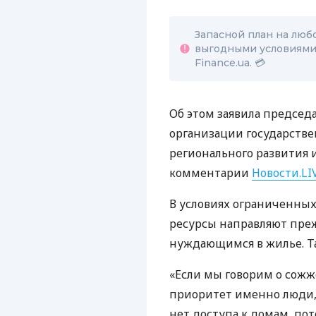
Запасной план на люб
выгодными условиями.
Finance.ua. 💳
Об этом заявила председ
организации государстве
регионального развития 
комментарии
Новости.LI
В условиях ограниченны
ресурсы направляют пре
нуждающимся в жилье. Т
«Если мы говорим о сожж
приоритет именно люди, 
нет доступа к домам, пот