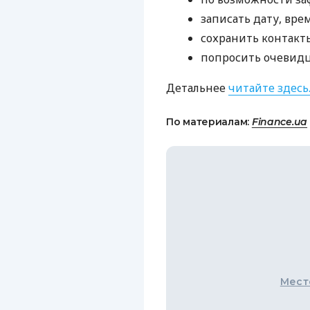
записать дату, вре
сохранить контакты
попросить очевидц
Детальнее
читайте здесь
По материалам:
Finance.ua
Мест