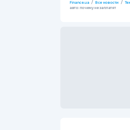
/
/
Finance.ua
Все новости
Те
авто: почему не заплатят