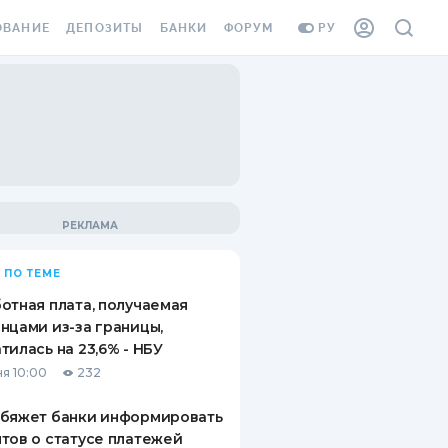
ОВАНИЕ
ДЕПОЗИТЫ
БАНКИ
ФОРУМ
РУ
ВСЕ ДЕПОЗИТЫ
ВСЕ БАНКИ
ВАНИЕ ЖИЛЬЯ ОТ
ДЕПОЗИТЫ В USD
ОТЗЫВЫ О БАНКАХ
И ШАХЕДОВ
ДЕПОЗИТЫ В EUR
МИКРОФИНАНСОВЫЕ
АХОВКА ЗАГРАНИЦУ
ОРГАНИЗАЦИИ
БОНУС К ДЕПОЗИТАМ
ОТЗЫВЫ ОБ МФО
УСЛОВИЯ АКЦИИ
Я КАРТА
 ПО ТЕМЕ
ВОПРОСЫ И ОТВЕТЫ
ОННАЯ ВИНЬЕТКА
отная плата, получаемая
ДЕПОЗИТНЫЙ КАЛЬКУЛЯТОР
нцами из-за границы,
Я СОТРУДНИКОВ
тилась на 23,6% - НБУ
ПУТЕВОДИТЕЛИ ПО
я 10:00
232
SSISTANCE
СБЕРЕЖЕНИЯМ
обяжет банки информировать
ВАНИЕ ОТ
тов о статусе платежей
ТНЫХ СЛУЧАЕВ