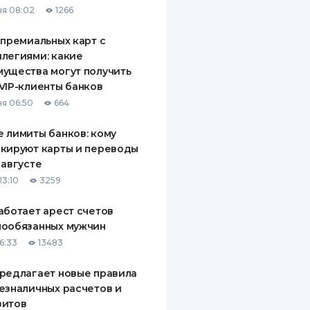
я 08:02
1266
ДИТЕЛИ ПО
ВАНИЮ
 премиальных карт с
легиями: какие
РАХОВЫЕ ПОЛИСЫ
ущества могут получить
VIP-клиенты банков
ВЫЕ КОМПАНИИ
я 06:50
664
 О СТРАХОВЫХ
ИЯХ
 лимиты банков: кому
кируют карты и переводы
КА И ОПЛАТА
 августе
13:10
3259
ТЫ
аботает арест счетов
нообязанных мужчин
6:33
13483
редлагает новые правила
езналичных расчетов и
зитов