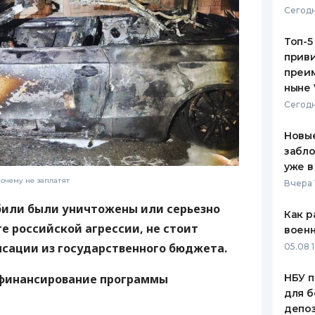
Сегодн
ЕЖЕМЕСЯЧНЫЙ ОБЗОР
ПУТЕВО
КЕШБЭКА
СТРАХО
Топ-5
приви
ПУТЕВОДИТЕЛИ ПО
ВСЕ СТ
преим
БАНКОВСКИМ КАРТАМ
ныне 
СТРАХО
Сегодн
ОТЗЫВЫ
КОМПАН
Новые
забло
ДОСТАВ
уже в
очему не заплатят
Вчера 
КОНТАК
били были уничтожены или серьезно
Как р
е российской агрессии, не стоит
воен
нсации из государственного бюджета.
05.08 1
 финансирование программы
НБУ п
для б
депо