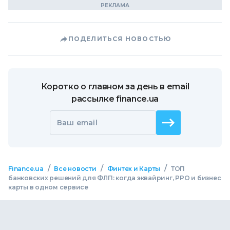
ПОДЕЛИТЬСЯ НОВОСТЬЮ
Коротко о главном за день в email
рассылке finance.ua
Ваш email
/
/
/
Finance.ua
Все новости
Финтех и Карты
ТОП
банковских решений для ФЛП: когда эквайринг, РРО и бизнес
карты в одном сервисе