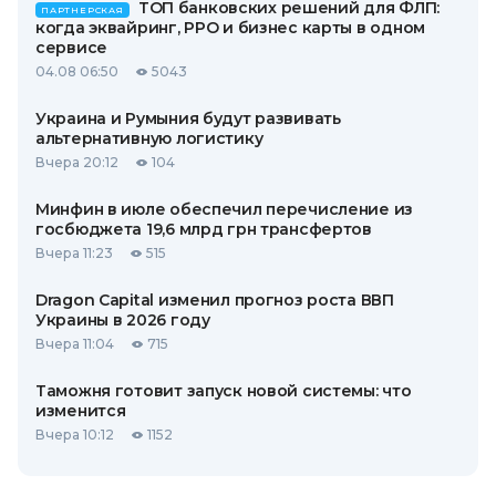
ТОП банковских решений для ФЛП:
ПАРТНЕРСКАЯ
когда эквайринг, РРО и бизнес карты в одном
сервисе
04.08 06:50
5043
Украина и Румыния будут развивать
альтернативную логистику
Вчера 20:12
104
Минфин в июле обеспечил перечисление из
госбюджета 19,6 млрд грн трансфертов
Вчера 11:23
515
Dragon Capital изменил прогноз роста ВВП
Украины в 2026 году
Вчера 11:04
715
Таможня готовит запуск новой системы: что
изменится
Вчера 10:12
1152