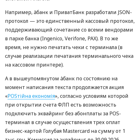
Например, àбанк и ПриватБанк разработали JSON-
протокол — это единственный кассовый протокол,
поддерживающий сочетание со всеми вендорами
в парке банка (Ingenico, Verifone, PAX). В то же
время, не нужно печатать чеки с терминала (в
случае реализации печатания терминального чека
на кассовом принтере).
А в вышеупомянутом àбанк по состоянию на
момент написания текста продолжается акция
«
POSтійна економія
», согласно условиям которой
при открытии счета ФЛП есть возможность
подключить эквайринг без абонплаты за POS-
терминал в случае осуществления трех оплат
бизнес-картой Голубая Mastercard на сумму от 1
тыс. грн. Комиссия за эквайринг до 30.09.2026