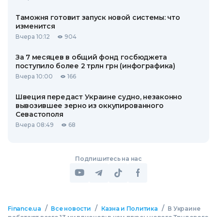
Таможня готовит запуск новой системы: что
изменится
Вчера 10:12
904
За 7 месяцев в общий фонд госбюджета
поступило более 2 трлн грн (инфографика)
Вчера 10:00
166
Швеция передаст Украине судно, незаконно
вывозившее зерно из оккупированного
Севастополя
Вчера 08:49
68
Подпишитесь на нас
/
/
/
Finance.ua
Все новости
Казна и Политика
В Украине